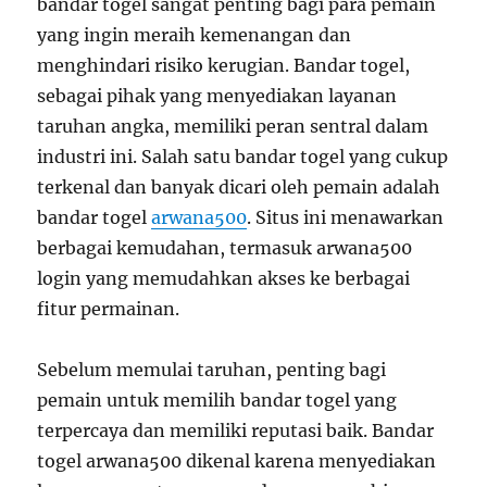
bandar togel sangat penting bagi para pemain
yang ingin meraih kemenangan dan
menghindari risiko kerugian. Bandar togel,
sebagai pihak yang menyediakan layanan
taruhan angka, memiliki peran sentral dalam
industri ini. Salah satu bandar togel yang cukup
terkenal dan banyak dicari oleh pemain adalah
bandar togel
arwana500
. Situs ini menawarkan
berbagai kemudahan, termasuk arwana500
login yang memudahkan akses ke berbagai
fitur permainan.
Sebelum memulai taruhan, penting bagi
pemain untuk memilih bandar togel yang
terpercaya dan memiliki reputasi baik. Bandar
togel arwana500 dikenal karena menyediakan