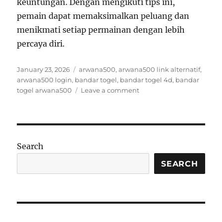
keuntungan. Dengan mengikuti tips ini,
pemain dapat memaksimalkan peluang dan
menikmati setiap permainan dengan lebih
percaya diri.
Posted
Tags
January 23, 2026
arwana500
,
arwana500 link alternatif
,
on
arwana500 login
,
bandar togel
,
bandar togel 4d
,
bandar
on
togel arwana500
Leave a comment
Tips
jadi
Bandar
Togel
yang
Search
Gak
Gagal
SEARCH
Untung