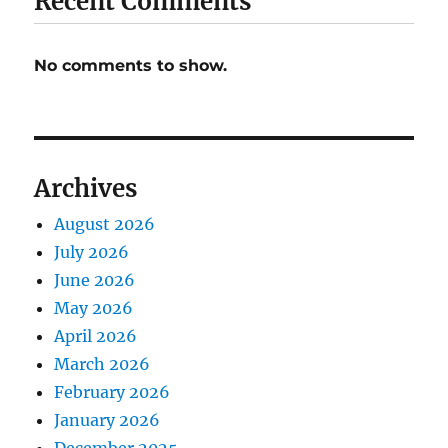
Recent Comments
No comments to show.
Archives
August 2026
July 2026
June 2026
May 2026
April 2026
March 2026
February 2026
January 2026