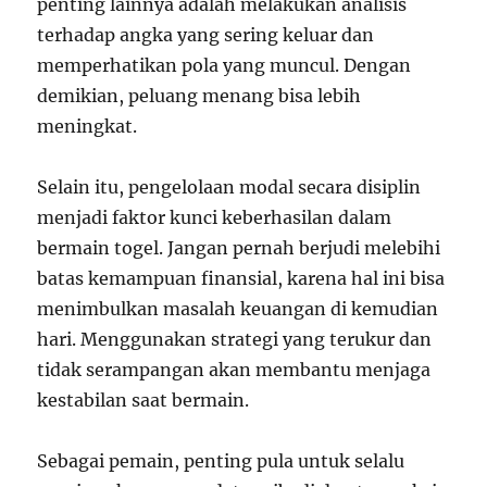
penting lainnya adalah melakukan analisis
terhadap angka yang sering keluar dan
memperhatikan pola yang muncul. Dengan
demikian, peluang menang bisa lebih
meningkat.
Selain itu, pengelolaan modal secara disiplin
menjadi faktor kunci keberhasilan dalam
bermain togel. Jangan pernah berjudi melebihi
batas kemampuan finansial, karena hal ini bisa
menimbulkan masalah keuangan di kemudian
hari. Menggunakan strategi yang terukur dan
tidak serampangan akan membantu menjaga
kestabilan saat bermain.
Sebagai pemain, penting pula untuk selalu