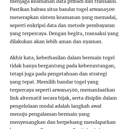
menjaga keamanan data pribadi dan transaksi.
Pastikan bahwa situs bandar togel arwana500
menerapkan sistem keamanan yang memadai,
seperti enkripsi data dan metode pembayaran
yang terpercaya. Dengan begitu, transaksi yang
dilakukan akan lebih aman dan nyaman.
Akhir kata, keberhasilan dalam bermain togel
tidak hanya bergantung pada keberuntungan,
tetapi juga pada pengetahuan dan strategi
yang tepat. Memilih bandar togel yang
terpercaya seperti arwana500, memanfaatkan
link alternatif secara bijak, serta disiplin dalam
pengelolaan modal adalah langkah awal
menuju pengalaman bermain yang
menyenangkan dan berpeluang mendapatkan