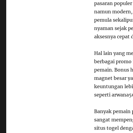
pasaran populer 
namun modern, s
pemula sekalipu
nyaman sejak p
aksesnya cepat d
Hal lain yang m
berbagai promo
pemain. Bonus h
magnet besar ya
keuntungan lebi
seperti arwana5
Banyak pemain 
sangat mempenga
situs togel deng