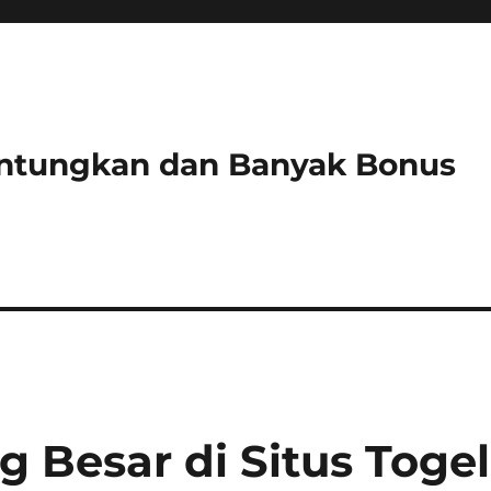
untungkan dan Banyak Bonus
 Besar di Situs Togel