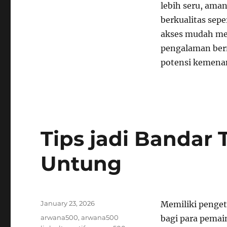
lebih seru, ama
berkualitas sep
akses mudah mel
pengalaman berm
potensi kemenan
Tips jadi Bandar
Untung
Posted
January 23, 2026
Memiliki penget
on
Tags
arwana500
,
arwana500
bagi para pemai