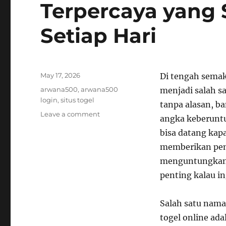
Terpercaya yang 
Setiap Hari
Posted
May 17, 2026
Di tengah semaki
on
Tags
arwana500
,
arwana500
menjadi salah s
login
,
situs togel
tanpa alasan, 
on
Leave a comment
angka keberunt
Pecahkan
bisa datang kap
Peluang
Besar
memberikan pen
di
menguntungkan. 
Situs
penting kalau in
Togel
Terpercaya
yang
Salah satu nama
Selalu
togel online ada
Ramai