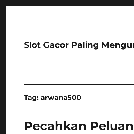
Slot Gacor Paling Meng
Tag:
arwana500
Pecahkan Peluang