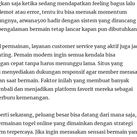
kan saja ketika sedang mendapatkan feeling bagus lalu
a lemot atau error, tentu itu bisa merusak momentum
ngnya, arwana500 hadir dengan sistem yang dirancang
engalaman bermain tetap lancar kapan pun dibutuhkan
 permainan, layanan customer service yang aktif juga ja
nting. Pemain modern ingin semua kendala bisa
ngan cepat tanpa harus menunggu lama. Situs yang
ti menyediakan dukungan responsif agar member meras
n saat bermain. Faktor inilah yang membuat banyak
mbali dan menjadikan platform favorit mereka sebagai
erburu kemenangan.
eperti sekarang, peluang besar bisa datang dari mana saja,
ermainan togel online yang dimainkan dengan strategi
orm terpercaya. Jika ingin merasakan sensasi bermain ya