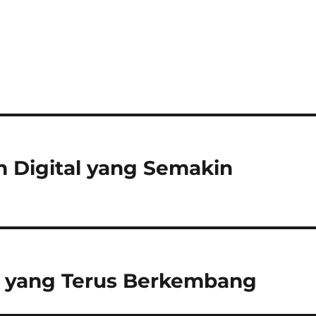
 Digital yang Semakin
l yang Terus Berkembang