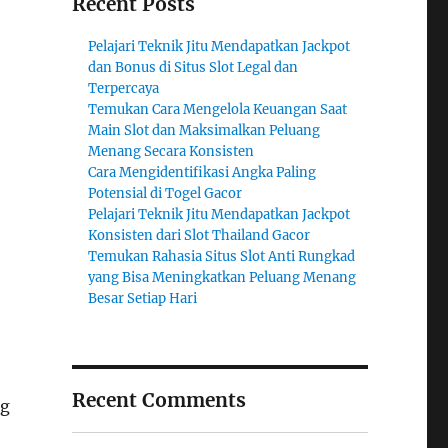
Recent Posts
Pelajari Teknik Jitu Mendapatkan Jackpot
dan Bonus di Situs Slot Legal dan
Terpercaya
Temukan Cara Mengelola Keuangan Saat
Main Slot dan Maksimalkan Peluang
Menang Secara Konsisten
Cara Mengidentifikasi Angka Paling
Potensial di Togel Gacor
Pelajari Teknik Jitu Mendapatkan Jackpot
Konsisten dari Slot Thailand Gacor
Temukan Rahasia Situs Slot Anti Rungkad
yang Bisa Meningkatkan Peluang Menang
Besar Setiap Hari
Recent Comments
ng