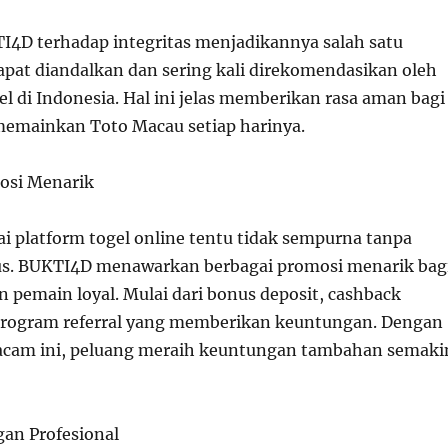
4D terhadap integritas menjadikannya salah satu
apat diandalkan dan sering kali direkomendasikan oleh
l di Indonesia. Hal ini jelas memberikan rasa aman bagi
emainkan Toto Macau setiap harinya.
osi Menarik
i platform togel online tentu tidak sempurna tanpa
. BUKTI4D menawarkan berbagai promosi menarik bag
 pemain loyal. Mulai dari bonus deposit, cashback
program referral yang memberikan keuntungan. Dengan
cam ini, peluang meraih keuntungan tambahan semaki
an Profesional