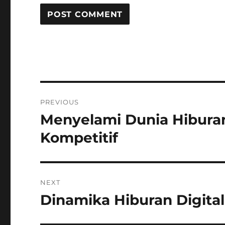
Post
PREVIOUS
navigation
Menyelami Dunia Hiburan
Previous
post:
Kompetitif
NEXT
Dinamika Hiburan Digita
Next
post: