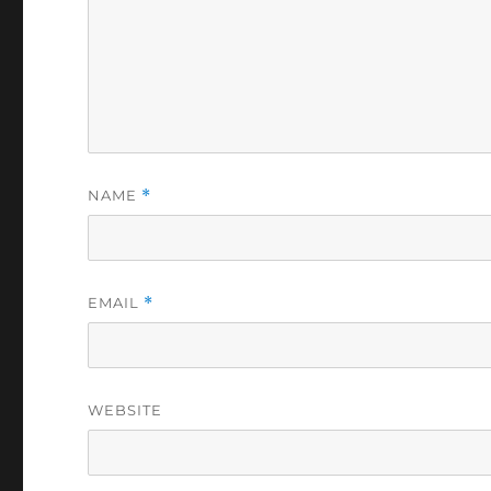
NAME
*
EMAIL
*
WEBSITE