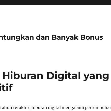
untungkan dan Banyak Bonus
Hiburan Digital yang
tif
tahun terakhir, hiburan digital mengalami pertumbuha