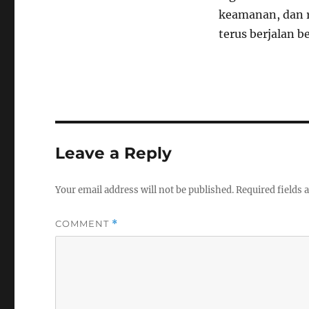
keamanan, dan re
terus berjalan 
Leave a Reply
Your email address will not be published.
Required fields
COMMENT
*