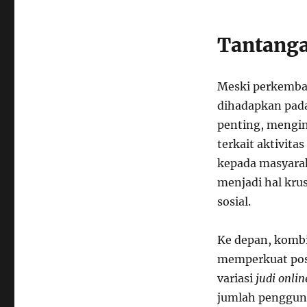
Tantanga
Meski perkemban
dihadapkan pada
penting, mengin
terkait aktivita
kepada masyarak
menjadi hal kru
sosial.
Ke depan, kombi
memperkuat posi
variasi
judi onlin
jumlah pengguna