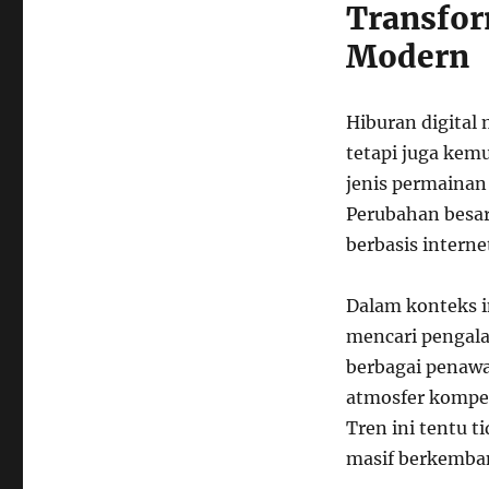
Transfor
Modern
Hiburan digital
tetapi juga kem
jenis permainan
Perubahan besar
berbasis interne
Dalam konteks i
mencari pengala
berbagai penawa
atmosfer kompet
Tren ini tentu t
masif berkembang