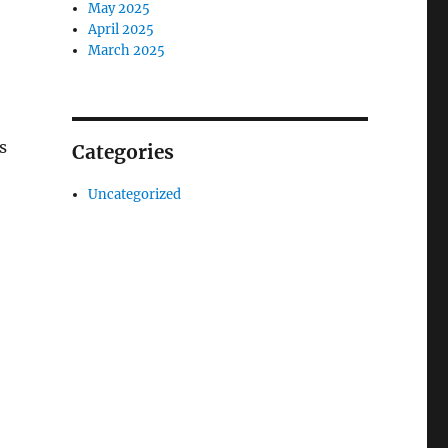
May 2025
April 2025
March 2025
s
Categories
Uncategorized