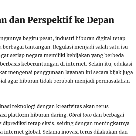
n dan Perspektif ke Depan
gannya begitu pesat, industri hiburan digital tetap
 berbagai tantangan. Regulasi menjadi salah satu isu
gat setiap negara memiliki kebijakan yang berbeda
s berbasis keberuntungan di internet. Selain itu, edukasi
at mengenai penggunaan layanan ini secara bijak juga
sial agar hiburan tidak berubah menjadi permasalahan
nasi teknologi dengan kreativitas akan terus
si platform hiburan daring.
Obral toto
dan berbagai
e
diprediksi tetap eksis, seiring dengan meningkatnya
 internet global. Selama inovasi terus dilakukan dan