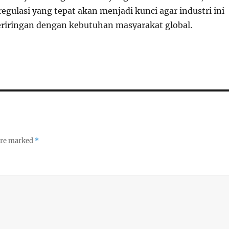
gulasi yang tepat akan menjadi kunci agar industri ini
beriringan dengan kebutuhan masyarakat global.
 are marked
*