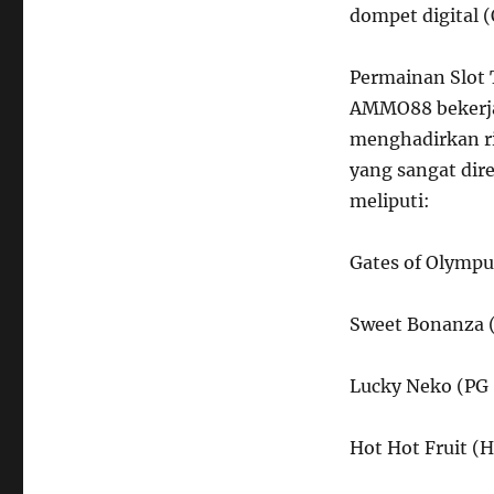
dompet digital 
Permainan Slot
AMMO88 bekerja 
menghadirkan ri
yang sangat dir
meliputi:
Gates of Olympu
Sweet Bonanza (
Lucky Neko (PG 
Hot Hot Fruit (