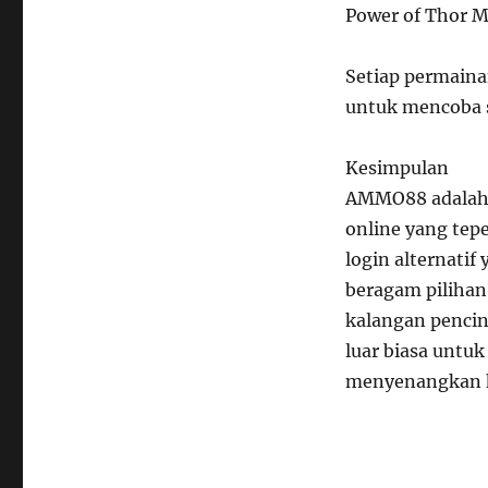
Power of Thor M
Setiap permain
untuk mencoba 
Kesimpulan
AMMO88 adalah pi
online yang tep
login alternatif
beragam pilihan
kalangan pencin
luar biasa unt
menyenangkan 