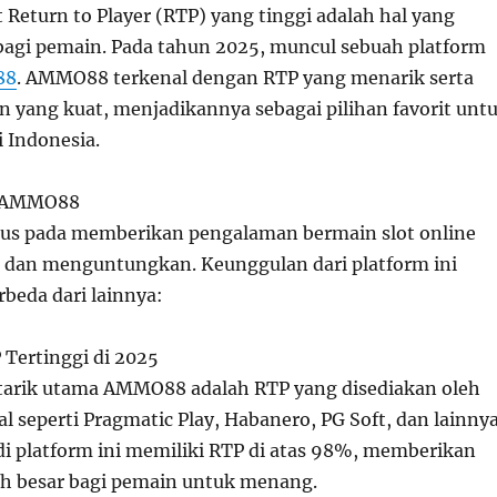
 Return to Player (RTP) yang tinggi adalah hal yang
bagi pemain. Pada tahun 2025, muncul sebuah platform
88
. AMMO88 terkenal dengan RTP yang menarik serta
 yang kuat, menjadikannya sebagai pilihan favorit unt
i Indonesia.
h AMMO88
s pada memberikan pengalaman bermain slot online
, dan menguntungkan. Keunggulan dari platform ini
eda dari lainnya:
 Tertinggi di 2025
 tarik utama AMMO88 adalah RTP yang disediakan oleh
l seperti Pragmatic Play, Habanero, PG Soft, dan lainnya
i platform ini memiliki RTP di atas 98%, memberikan
h besar bagi pemain untuk menang.