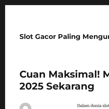
Slot Gacor Paling Meng
Cuan Maksimal! 
2025 Sekarang
Dalam dunia slo