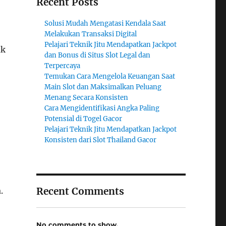
Recent Posts
Solusi Mudah Mengatasi Kendala Saat
Melakukan Transaksi Digital
Pelajari Teknik Jitu Mendapatkan Jackpot
uk
dan Bonus di Situs Slot Legal dan
Terpercaya
Temukan Cara Mengelola Keuangan Saat
Main Slot dan Maksimalkan Peluang
Menang Secara Konsisten
Cara Mengidentifikasi Angka Paling
Potensial di Togel Gacor
Pelajari Teknik Jitu Mendapatkan Jackpot
Konsisten dari Slot Thailand Gacor
Recent Comments
.
No comments to show.