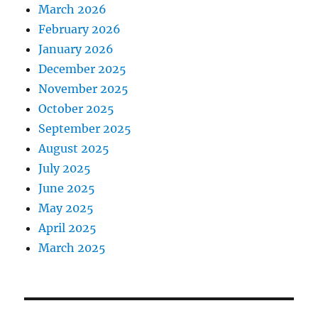
March 2026
February 2026
January 2026
December 2025
November 2025
October 2025
September 2025
August 2025
July 2025
June 2025
May 2025
April 2025
March 2025