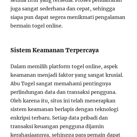
semua fitur yang tersedia. Proses pendaftaran
juga sangat sederhana dan cepat, sehingga
siapa pun dapat segera menikmati pengalaman
bermain togel online.
Sistem Keamanan Terpercaya
Dalam memilih platform togel online, aspek
keamanan menjadi faktor yang sangat krusial.
Abu Togel sangat memahami pentingnya
perlindungan data dan transaksi pengguna.
Oleh karena itu, situs ini telah menerapkan
sistem keamanan berlapis dengan teknologi
enkripsi terbaru. Setiap data pribadi dan
transaksi keuangan pengguna dijamin
kerahasiaannya, sehingga para pemain dapat