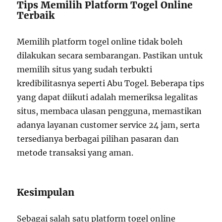
Tips Memilih Platform Togel Online
Terbaik
Memilih platform togel online tidak boleh
dilakukan secara sembarangan. Pastikan untuk
memilih situs yang sudah terbukti
kredibilitasnya seperti Abu Togel. Beberapa tips
yang dapat diikuti adalah memeriksa legalitas
situs, membaca ulasan pengguna, memastikan
adanya layanan customer service 24 jam, serta
tersedianya berbagai pilihan pasaran dan
metode transaksi yang aman.
Kesimpulan
Sebagai salah satu platform togel online