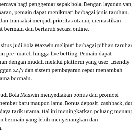
percaya bagi penggemar sepak bola. Dengan layanan yan
aran, pemain dapat menikmati berbagai jenis taruhan.
an transaksi menjadi prioritas utama, memastikan
 bermain dan bertaruh secara online.
 situs Judi Bola Maxwin meliputi berbagai pilihan taruha
han pre-match hingga live betting. Pemain dapat
n dengan mudah melalui platform yang user-friendly.
ggan 24/7 dan sistem pembayaran cepat menambah
ama bermain.
us Judi Bola Maxwin menyediakan bonus dan promosi
ember baru maupun lama. Bonus deposit, cashback, da
 daya tarik utama. Hal ini meningkatkan peluang menan
an bermain yang lebih menyenangkan dan
.