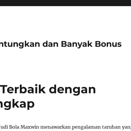
untungkan dan Banyak Bonus
Terbaik dengan
engkap
 Judi Bola Maxwin menawarkan pengalaman taruhan yan