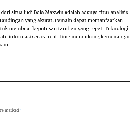
dari situs Judi Bola Maxwin adalah adanya fitur analisis
ertandingan yang akurat. Pemain dapat memanfaatkan
ntuk membuat keputusan taruhan yang tepat. Teknologi
date informasi secara real-time mendukung kemenanga
ain.
 are marked
*