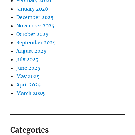
February 2026
January 2026
December 2025
November 2025
October 2025
September 2025
August 2025
July 2025
June 2025
May 2025
April 2025
March 2025
Categories