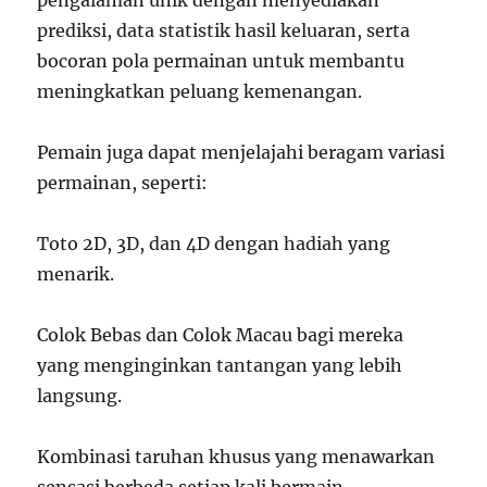
pengalaman unik dengan menyediakan
prediksi, data statistik hasil keluaran, serta
bocoran pola permainan untuk membantu
meningkatkan peluang kemenangan.
Pemain juga dapat menjelajahi beragam variasi
permainan, seperti:
Toto 2D, 3D, dan 4D dengan hadiah yang
menarik.
Colok Bebas dan Colok Macau bagi mereka
yang menginginkan tantangan yang lebih
langsung.
Kombinasi taruhan khusus yang menawarkan