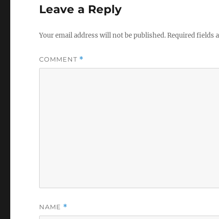
Leave a Reply
Your email address will not be published.
Required fields
COMMENT
*
NAME
*