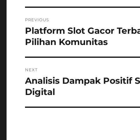
Post
PREVIOUS
navigation
Platform Slot Gacor Terb
Previous
post:
Pilihan Komunitas
NEXT
Analisis Dampak Positif 
Next
post:
Digital