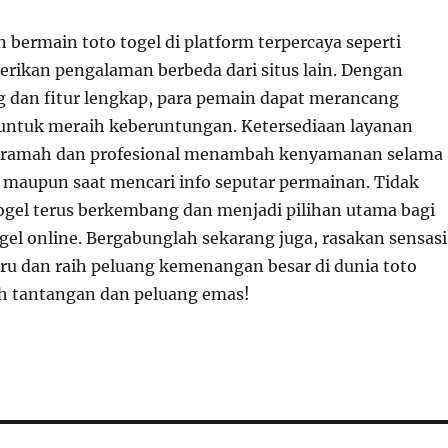
n bermain toto togel di platform terpercaya seperti
ikan pengalaman berbeda dari situs lain. Dengan
g dan fitur lengkap, para pemain dapat merancang
k untuk meraih keberuntungan. Ketersediaan layanan
 ramah dan profesional menambah kenyamanan selama
i maupun saat mencari info seputar permainan. Tidak
ogel terus berkembang dan menjadi pilihan utama bagi
gel online. Bergabunglah sekarang juga, rasakan sensasi
ru dan raih peluang kemenangan besar di dunia toto
h tantangan dan peluang emas!