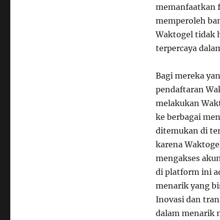
memanfaatkan fi
memperoleh ban
Waktogel tidak 
terpercaya dala
Bagi mereka yan
pendaftaran Wakt
melakukan Wakt
ke berbagai men
ditemukan di tem
karena Waktogel
mengakses akun 
di platform ini
menarik yang bi
Inovasi dan tra
dalam menarik m