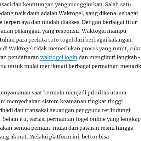
sasi dan keuntungan yang menggiurkan. Salah satu
edang naik daun adalah Waktogel, yang dikenal sebagai
ne terpercaya dan mudah diakses. Dengan berbagai fitur
layanan pelanggan yang responsif, Waktogel mampu
han para pecinta toto togel dari berbagai kalangan.
di Waktogel tidak memerlukan proses yang rumit, cuk
an pendaftaran
waktogel login
dan mengikuti langkah-
ana untuk mulai menikmati berbagai permainan menari
.
enyamanan saat bermain menjadi prioritas utama
 ini menyediakan sistem keamanan tingkat tinggi
ribadi dan transaksi keuangan pengguna terlindungi
 Selain itu, variasi permainan togel online yang lengkap
an semua pemain, mulai dari pasaran resmi hingga
ang akurat. Melalui platform ini, bettor bisa