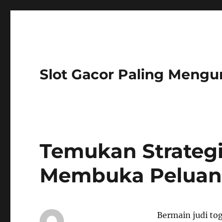
Slot Gacor Paling Meng
Temukan Strategi
Membuka Peluan
Bermain judi to