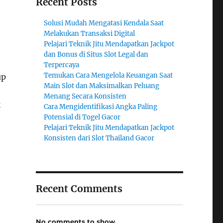
Recent Posts
Solusi Mudah Mengatasi Kendala Saat
Melakukan Transaksi Digital
Pelajari Teknik Jitu Mendapatkan Jackpot
dan Bonus di Situs Slot Legal dan
Terpercaya
Temukan Cara Mengelola Keuangan Saat
up
Main Slot dan Maksimalkan Peluang
Menang Secara Konsisten
k
Cara Mengidentifikasi Angka Paling
Potensial di Togel Gacor
Pelajari Teknik Jitu Mendapatkan Jackpot
Konsisten dari Slot Thailand Gacor
Recent Comments
No comments to show.