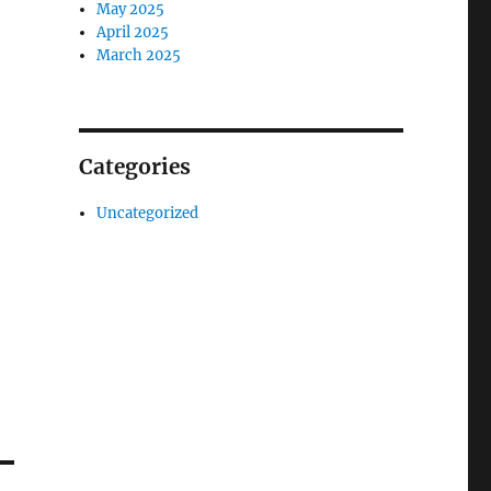
May 2025
April 2025
March 2025
Categories
Uncategorized