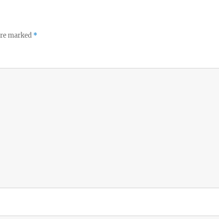
 are marked
*