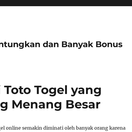
untungkan dan Banyak Bonus
 Toto Togel yang
g Menang Besar
gel online semakin diminati oleh banyak orang karena