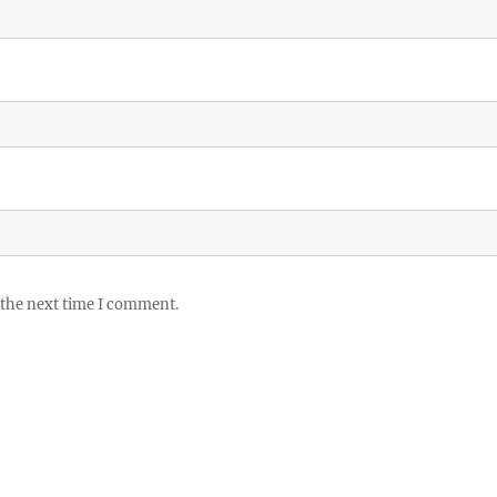
 the next time I comment.