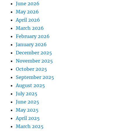
June 2026
May 2026
April 2026
March 2026
February 2026
January 2026
December 2025
November 2025
October 2025
September 2025
August 2025
July 2025
June 2025
May 2025
April 2025
March 2025