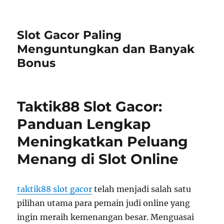
Slot Gacor Paling
Menguntungkan dan Banyak
Bonus
Taktik88 Slot Gacor:
Panduan Lengkap
Meningkatkan Peluang
Menang di Slot Online
taktik88 slot gacor
telah menjadi salah satu
pilihan utama para pemain judi online yang
ingin meraih kemenangan besar. Menguasai