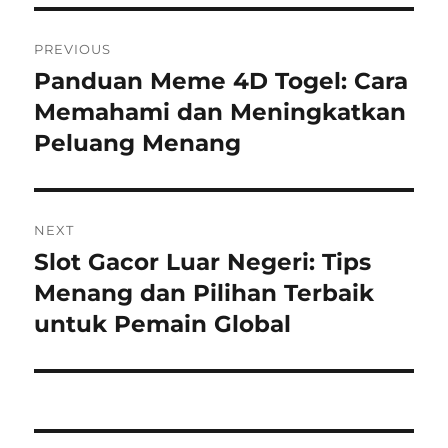
Post
PREVIOUS
navigation
Panduan Meme 4D Togel: Cara
Previous
post:
Memahami dan Meningkatkan
Peluang Menang
NEXT
Slot Gacor Luar Negeri: Tips
Next
post:
Menang dan Pilihan Terbaik
untuk Pemain Global