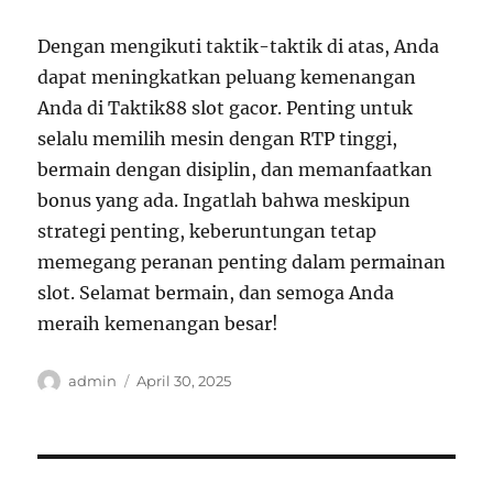
Dengan mengikuti taktik-taktik di atas, Anda
dapat meningkatkan peluang kemenangan
Anda di Taktik88 slot gacor. Penting untuk
selalu memilih mesin dengan RTP tinggi,
bermain dengan disiplin, dan memanfaatkan
bonus yang ada. Ingatlah bahwa meskipun
strategi penting, keberuntungan tetap
memegang peranan penting dalam permainan
slot. Selamat bermain, dan semoga Anda
meraih kemenangan besar!
Author
Posted
admin
April 30, 2025
on