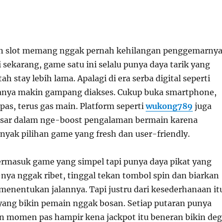
n slot memang nggak pernah kehilangan penggemarnya
 sekarang, game satu ini selalu punya daya tarik yang
h stay lebih lama. Apalagi di era serba digital seperti
anya makin gampang diakses. Cukup buka smartphone,
pas, terus gas main. Platform seperti
wukong789
juga
esar dalam nge-boost pengalaman bermain karena
yak pilihan game yang fresh dan user-friendly.
 termasuk game yang simpel tapi punya daya pikat yang
nya nggak ribet, tinggal tekan tombol spin dan biarkan
enentukan jalannya. Tapi justru dari kesederhanaan it
yang bikin pemain nggak bosan. Setiap putaran punya
an momen pas hampir kena jackpot itu beneran bikin de