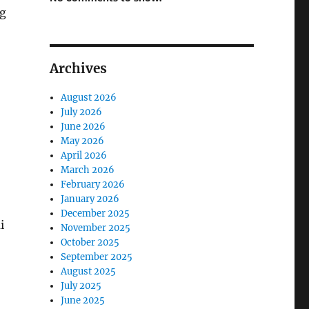
ng
Archives
August 2026
July 2026
June 2026
May 2026
April 2026
March 2026
February 2026
January 2026
December 2025
i
November 2025
October 2025
September 2025
August 2025
July 2025
June 2025