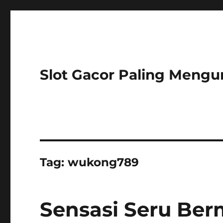
Slot Gacor Paling Meng
Tag:
wukong789
Sensasi Seru Ber