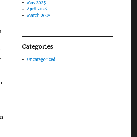
May 2025
April 2025
March 2025
n
Categories
.
i
Uncategorized
a
an