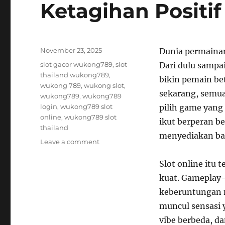
Ketagihan Positif
Posted
November 23, 2025
Dunia permaina
on
Tags
slot gacor wukong789
,
slot
Dari dulu sampai
thailand wukong789
,
bikin pemain beta
wukong 789
,
wukong slot
,
sekarang, semu
wukong789
,
wukong789
login
,
wukong789 slot
pilih game yang 
online
,
wukong789 slot
ikut berperan b
thailand
menyediakan ban
on
Leave a comment
Sensasi
Seru
Slot online itu
Bermain
kuat. Gameplay-
Slot
keberuntungan m
yang
Bikin
muncul sensasi 
Ketagihan
vibe berbeda, d