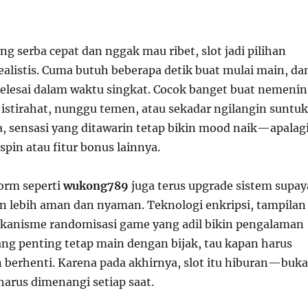
ng serba cepat dan nggak mau ribet, slot jadi pilihan
ealistis. Cuma butuh beberapa detik buat mulai main, da
 selesai dalam waktu singkat. Cocok banget buat nemenin
 istirahat, nunggu temen, atau sekadar ngilangin suntuk
, sensasi yang ditawarin tetap bikin mood naik—apalag
 spin atau fitur bonus lainnya.
tform seperti
wukong789
juga terus upgrade sistem supay
n lebih aman dan nyaman. Teknologi enkripsi, tampilan
kanisme randomisasi game yang adil bikin pengalaman
ang penting tetap main dengan bijak, tau kapan harus
n berhenti. Karena pada akhirnya, slot itu hiburan—buk
harus dimenangi setiap saat.