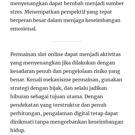
menyenangkan dapat berubah menjadi sumber
stres. Menempatkan perspektif yang tepat
berperan besar dalam menjaga keseimbangan
emosional.
Permainan slot online dapat menjadi aktivitas
yang menyenangkan jika dilakukan dengan
kesadaran penuh dan pengelolaan risiko yang
benar. Kenali mekanisme permainan, gunakan
strategi dengan bijak, dan selalu jadikan
hiburan sebagai tujuan utama. Dengan
pendekatan yang terstruktur dan penuh
perhitungan, pengalaman digital tetap dapat
dinikmati tanpa mengorbankan keseimbangan
hidup.