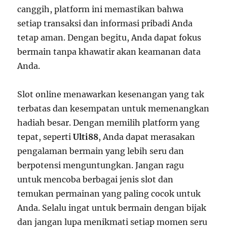
canggih, platform ini memastikan bahwa
setiap transaksi dan informasi pribadi Anda
tetap aman. Dengan begitu, Anda dapat fokus
bermain tanpa khawatir akan keamanan data
Anda.
Slot online menawarkan kesenangan yang tak
terbatas dan kesempatan untuk memenangkan
hadiah besar. Dengan memilih platform yang
tepat, seperti
Ulti88
, Anda dapat merasakan
pengalaman bermain yang lebih seru dan
berpotensi menguntungkan. Jangan ragu
untuk mencoba berbagai jenis slot dan
temukan permainan yang paling cocok untuk
Anda. Selalu ingat untuk bermain dengan bijak
dan jangan lupa menikmati setiap momen seru