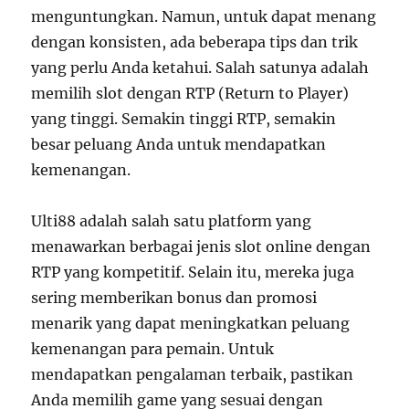
menguntungkan. Namun, untuk dapat menang
dengan konsisten, ada beberapa tips dan trik
yang perlu Anda ketahui. Salah satunya adalah
memilih slot dengan RTP (Return to Player)
yang tinggi. Semakin tinggi RTP, semakin
besar peluang Anda untuk mendapatkan
kemenangan.
Ulti88 adalah salah satu platform yang
menawarkan berbagai jenis slot online dengan
RTP yang kompetitif. Selain itu, mereka juga
sering memberikan bonus dan promosi
menarik yang dapat meningkatkan peluang
kemenangan para pemain. Untuk
mendapatkan pengalaman terbaik, pastikan
Anda memilih game yang sesuai dengan