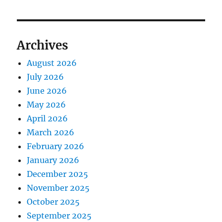
Archives
August 2026
July 2026
June 2026
May 2026
April 2026
March 2026
February 2026
January 2026
December 2025
November 2025
October 2025
September 2025