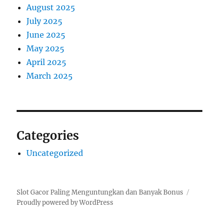
August 2025
July 2025
June 2025
May 2025
April 2025
March 2025
Categories
Uncategorized
Slot Gacor Paling Menguntungkan dan Banyak Bonus
Proudly powered by WordPress