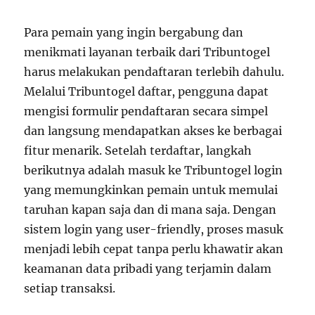
Para pemain yang ingin bergabung dan
menikmati layanan terbaik dari Tribuntogel
harus melakukan pendaftaran terlebih dahulu.
Melalui Tribuntogel daftar, pengguna dapat
mengisi formulir pendaftaran secara simpel
dan langsung mendapatkan akses ke berbagai
fitur menarik. Setelah terdaftar, langkah
berikutnya adalah masuk ke Tribuntogel login
yang memungkinkan pemain untuk memulai
taruhan kapan saja dan di mana saja. Dengan
sistem login yang user-friendly, proses masuk
menjadi lebih cepat tanpa perlu khawatir akan
keamanan data pribadi yang terjamin dalam
setiap transaksi.