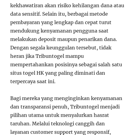
kekhawatiran akan risiko kehilangan dana atau
data sensitif. Selain itu, berbagai metode
pembayaran yang lengkap dan cepat turut
mendukung kenyamanan pengguna saat
melakukan deposit maupun penarikan dana.
Dengan segala keunggulan tersebut, tidak
heran jika Tribuntogel mampu
mempertahankan posisinya sebagai salah satu
situs togel HK yang paling diminati dan
terpercaya saat ini.
Bagi mereka yang menginginkan kenyamanan
dan transparansi penuh, Tribuntogel menjadi
pilihan utama untuk menyalurkan hasrat
taruhan. Melalui teknologi canggih dan
layanan customer support yang responsif,