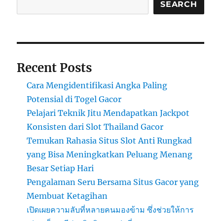
Strategi
SEARCH
Recent Posts
Cara Mengidentifikasi Angka Paling
Potensial di Togel Gacor
Pelajari Teknik Jitu Mendapatkan Jackpot
Konsisten dari Slot Thailand Gacor
Temukan Rahasia Situs Slot Anti Rungkad
yang Bisa Meningkatkan Peluang Menang
Besar Setiap Hari
Pengalaman Seru Bersama Situs Gacor yang
Membuat Ketagihan
เปิดเผยความลับที่หลายคนมองข้าม ซึ่งช่วยให้การ