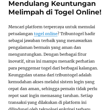
Mendulang Keuntungan
HK
Melimpah di Togel Online!
Lewat
Situs
Togel
HK
Mencari platform terpercaya untuk memulai
petualangan
togel online
? Tribuntogel hadir
sebagai jawaban terbaik yang menawarkan
pengalaman bermain yang aman dan
menguntungkan. Dengan berbagai fitur
inovatif, situs ini mampu menarik perhatian
para penggemar togel dari berbagai kalangan.
Keunggulan utama dari tribuntogel adalah
kemudahan akses melalui sistem login yang
cepat dan aman, sehingga pemain tidak perlu
repot saat ingin memasang taruhan. Setiap
transaksi yang dilakukan di platform ini
dilindungi oleh teknologi enkripsi terbaru,