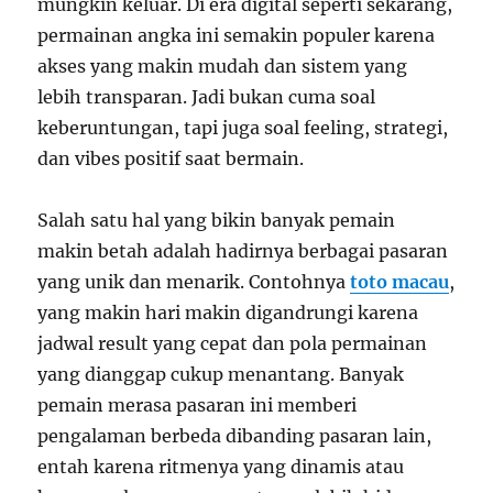
mungkin keluar. Di era digital seperti sekarang,
permainan angka ini semakin populer karena
akses yang makin mudah dan sistem yang
lebih transparan. Jadi bukan cuma soal
keberuntungan, tapi juga soal feeling, strategi,
dan vibes positif saat bermain.
Salah satu hal yang bikin banyak pemain
makin betah adalah hadirnya berbagai pasaran
yang unik dan menarik. Contohnya
toto macau
,
yang makin hari makin digandrungi karena
jadwal result yang cepat dan pola permainan
yang dianggap cukup menantang. Banyak
pemain merasa pasaran ini memberi
pengalaman berbeda dibanding pasaran lain,
entah karena ritmenya yang dinamis atau