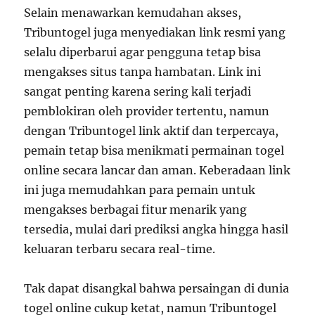
Selain menawarkan kemudahan akses,
Tribuntogel juga menyediakan link resmi yang
selalu diperbarui agar pengguna tetap bisa
mengakses situs tanpa hambatan. Link ini
sangat penting karena sering kali terjadi
pemblokiran oleh provider tertentu, namun
dengan Tribuntogel link aktif dan terpercaya,
pemain tetap bisa menikmati permainan togel
online secara lancar dan aman. Keberadaan link
ini juga memudahkan para pemain untuk
mengakses berbagai fitur menarik yang
tersedia, mulai dari prediksi angka hingga hasil
keluaran terbaru secara real-time.
Tak dapat disangkal bahwa persaingan di dunia
togel online cukup ketat, namun Tribuntogel