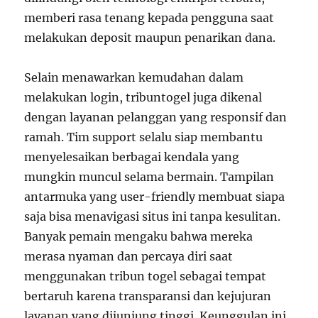
memberi rasa tenang kepada pengguna saat
melakukan deposit maupun penarikan dana.
Selain menawarkan kemudahan dalam
melakukan login, tribuntogel juga dikenal
dengan layanan pelanggan yang responsif dan
ramah. Tim support selalu siap membantu
menyelesaikan berbagai kendala yang
mungkin muncul selama bermain. Tampilan
antarmuka yang user-friendly membuat siapa
saja bisa menavigasi situs ini tanpa kesulitan.
Banyak pemain mengaku bahwa mereka
merasa nyaman dan percaya diri saat
menggunakan tribun togel sebagai tempat
bertaruh karena transparansi dan kejujuran
layanan yang dijunjung tinggi. Keunggulan ini