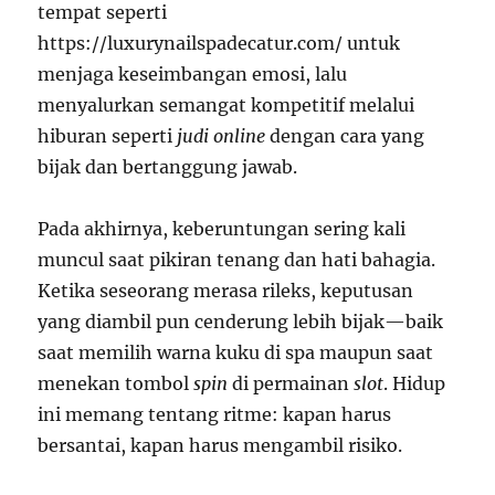
tempat seperti
https://luxurynailspadecatur.com/ untuk
menjaga keseimbangan emosi, lalu
menyalurkan semangat kompetitif melalui
hiburan seperti
judi online
dengan cara yang
bijak dan bertanggung jawab.
Pada akhirnya, keberuntungan sering kali
muncul saat pikiran tenang dan hati bahagia.
Ketika seseorang merasa rileks, keputusan
yang diambil pun cenderung lebih bijak—baik
saat memilih warna kuku di spa maupun saat
menekan tombol
spin
di permainan
slot
. Hidup
ini memang tentang ritme: kapan harus
bersantai, kapan harus mengambil risiko.