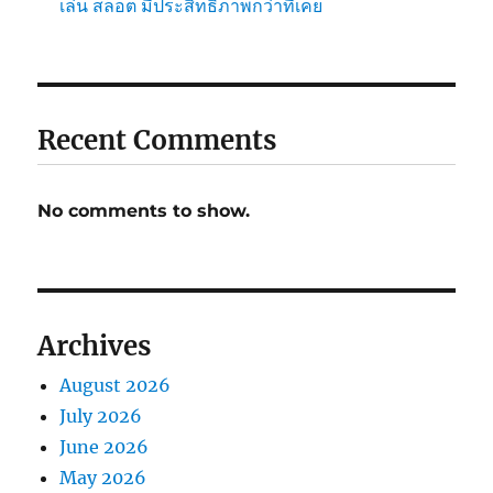
เล่น สล็อต มีประสิทธิภาพกว่าที่เคย
Recent Comments
No comments to show.
Archives
August 2026
July 2026
June 2026
May 2026