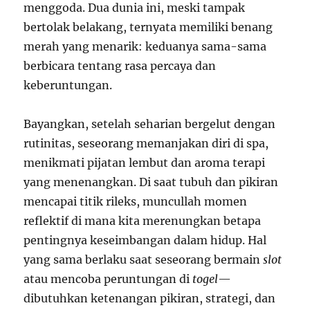
menggoda. Dua dunia ini, meski tampak
bertolak belakang, ternyata memiliki benang
merah yang menarik: keduanya sama-sama
berbicara tentang rasa percaya dan
keberuntungan.
Bayangkan, setelah seharian bergelut dengan
rutinitas, seseorang memanjakan diri di spa,
menikmati pijatan lembut dan aroma terapi
yang menenangkan. Di saat tubuh dan pikiran
mencapai titik rileks, muncullah momen
reflektif di mana kita merenungkan betapa
pentingnya keseimbangan dalam hidup. Hal
yang sama berlaku saat seseorang bermain
slot
atau mencoba peruntungan di
togel
—
dibutuhkan ketenangan pikiran, strategi, dan