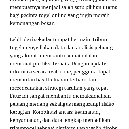
membuatnya menjadi salah satu pilihan utama
bagi pecinta togel online yang ingin meraih
kemenangan besar.
Lebih dari sekadar tempat bermain, tribun
togel menyediakan data dan analisis peluang
yang akurat, membantu pemain dalam
membuat prediksi terbaik. Dengan update
informasi secara real-time, pengguna dapat
memantau hasil keluaran terbaru dan
merencanakan strategi taruhan yang tepat.
Fitur ini sangat membantu memaksimalkan
peluang menang sekaligus mengurangi risiko
kerugian. Kombinasi antara keamanan,
kenyamanan, dan data lengkap menjadikan
tribuntogel sebagai platform yang wajib dicoba