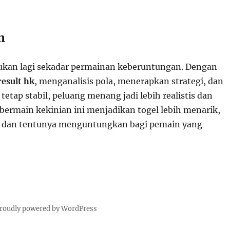
n
ukan lagi sekadar permainan keberuntungan. Dengan
result hk
, menganalisis pola, menerapkan strategi, dan
etap stabil, peluang menang jadi lebih realistis dan
 bermain kekinian ini menjadikan togel lebih menarik,
dan tentunya menguntungkan bagi pemain yang
roudly powered by WordPress