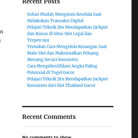
Recent Posts
Solusi Mudah Mengatasi Kendala Saat
Melakukan Transaksi Digital
Pelajari Teknik Jitu Mendapatkan Jackpot
an
dan Bonus di Situs Slot Legal dan
h
Terpercaya
Temukan Cara Mengelola Keuangan Saat
Main Slot dan Maksimalkan Peluang
Menang Secara Konsisten
Cara Mengidentifikasi Angka Paling
Potensial di Togel Gacor
Pelajari Teknik Jitu Mendapatkan Jackpot
Konsisten dari Slot Thailand Gacor
Recent Comments
No comments to show.