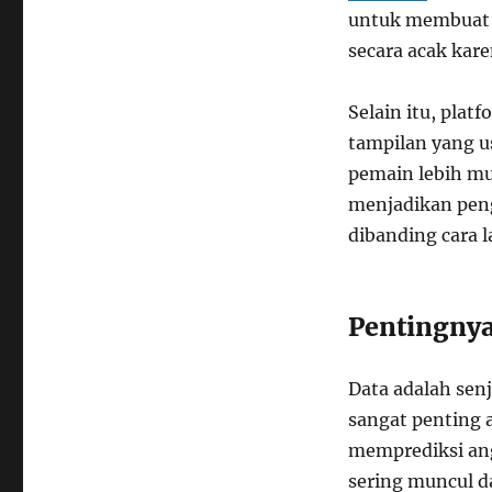
Tanpa
untuk membuat k
Ribet
secara acak kare
Selain itu, plat
tampilan yang u
pemain lebih mu
menjadikan pen
dibanding cara 
Pentingnya
Data adalah sen
sangat penting 
memprediksi an
sering muncul d