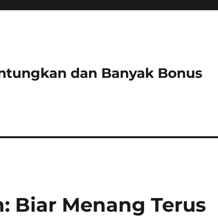
untungkan dan Banyak Bonus
n: Biar Menang Terus