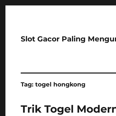
Slot Gacor Paling Meng
Tag:
togel hongkong
Trik Togel Moder