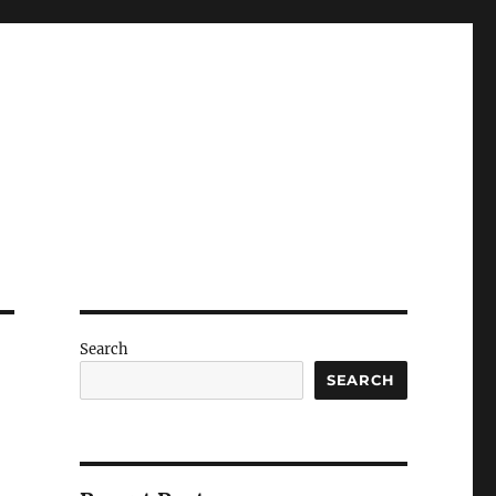
Search
SEARCH