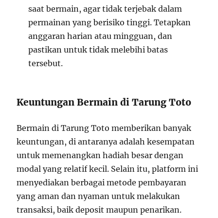
saat bermain, agar tidak terjebak dalam
permainan yang berisiko tinggi. Tetapkan
anggaran harian atau mingguan, dan
pastikan untuk tidak melebihi batas
tersebut.
Keuntungan Bermain di Tarung Toto
Bermain di Tarung Toto memberikan banyak
keuntungan, di antaranya adalah kesempatan
untuk memenangkan hadiah besar dengan
modal yang relatif kecil. Selain itu, platform ini
menyediakan berbagai metode pembayaran
yang aman dan nyaman untuk melakukan
transaksi, baik deposit maupun penarikan.