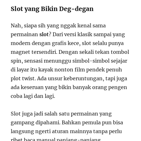
Slot yang Bikin Deg-degan
Nah, siapa sih yang nggak kenal sama
permainan
slot
? Dari versi klasik sampai yang
modern dengan grafis kece, slot selalu punya
magnet tersendiri. Dengan sekali tekan tombol
spin, sensasi menunggu simbol-simbol sejajar
di layar itu kayak nonton film pendek penuh
plot twist. Ada unsur keberuntungan, tapi juga
ada keseruan yang bikin banyak orang pengen
coba lagi dan lagi.
Slot juga jadi salah satu permainan yang
gampang dipahami. Bahkan pemula pun bisa
langsung ngerti aturan mainnya tanpa perlu
ribet baca manual panjang-panjang.