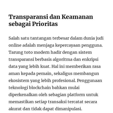
Transparansi dan Keamanan
sebagai Prioritas
Salah satu tantangan terbesar dalam dunia judi
online adalah menjaga kepercayaan pengguna.
Tarung toto modern hadir dengan sistem
transparansi berbasis algoritma dan enkripsi
data yang lebih kuat. Hal ini memberikan rasa
aman kepada pemain, sekaligus membangun
ekosistem yang lebih profesional. Penggunaan
teknologi blockchain bahkan mulai
diperkenalkan oleh sebagian platform untuk
memastikan setiap transaksi tercatat secara
akurat dan tidak dapat dimanipulasi.