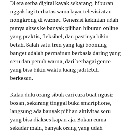
Di era serba digital kayak sekarang, hiburan
nggak lagi terbatas sama layar televisi atau
nongkrong di warnet. Generasi kekinian udah
punya akses ke banyak pilihan hiburan online
yang praktis, fleksibel, dan pastinya bikin
betah. Salah satu tren yang lagi booming
banget adalah permainan berbasis daring yang
seru dan penuh warna, dari berbagai genre
yang bisa bikin waktu luang jadi lebih
berkesan.
Kalau dulu orang sibuk cari cara buat ngusir
bosan, sekarang tinggal buka smartphone,
langsung ada banyak pilihan aktivitas seru
yang bisa diakses kapan aja. Bukan cuma
sekadar main, banyak orang yang udah