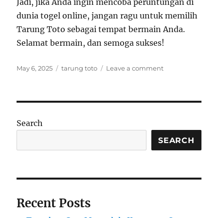
Jadi, jika Anda ingin mencoba peruntungan di
dunia togel online, jangan ragu untuk memilih
Tarung Toto sebagai tempat bermain Anda.
Selamat bermain, dan semoga sukses!
Posted
Tags
on
May 6, 2025
tarung toto
Leave a comment
on
Panduan
Tarung
Toto:
Menangkan
Hadiah
Search
Besar
dengan
SEARCH
Taktik
Terbaik
Recent Posts