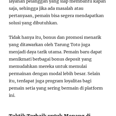
layanan pelanggan yang siap membantu kapan
saja, sehingga jika ada masalah atau
pertanyaan, pemain bisa segera mendapatkan
solusi yang dibutuhkan.
Tidak hanya itu, bonus dan promosi menarik
yang ditawarkan oleh Tarung Toto juga
menjadi daya tarik utama. Pemain baru dapat
menikmati berbagai bonus deposit yang
memudahkan mereka untuk memulai
permainan dengan modal lebih besar. Selain
itu, terdapat juga program loyalitas bagi
pemain setia yang sering bermain di platform
ini.