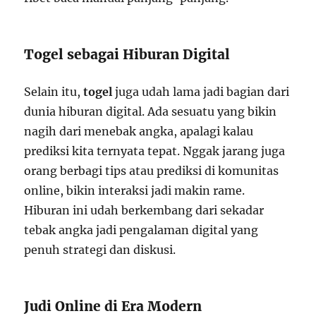
Togel sebagai Hiburan Digital
Selain itu,
togel
juga udah lama jadi bagian dari
dunia hiburan digital. Ada sesuatu yang bikin
nagih dari menebak angka, apalagi kalau
prediksi kita ternyata tepat. Nggak jarang juga
orang berbagi tips atau prediksi di komunitas
online, bikin interaksi jadi makin rame.
Hiburan ini udah berkembang dari sekadar
tebak angka jadi pengalaman digital yang
penuh strategi dan diskusi.
Judi Online di Era Modern