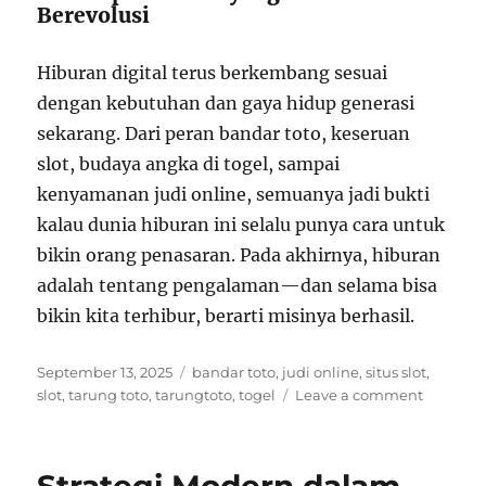
Berevolusi
Hiburan digital terus berkembang sesuai
dengan kebutuhan dan gaya hidup generasi
sekarang. Dari peran bandar toto, keseruan
slot, budaya angka di togel, sampai
kenyamanan judi online, semuanya jadi bukti
kalau dunia hiburan ini selalu punya cara untuk
bikin orang penasaran. Pada akhirnya, hiburan
adalah tentang pengalaman—dan selama bisa
bikin kita terhibur, berarti misinya berhasil.
Posted
Tags
September 13, 2025
bandar toto
,
judi online
,
situs slot
,
on
on
slot
,
tarung toto
,
tarungtoto
,
togel
Leave a comment
Dunia
Hiburan
Digital
yang