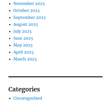
November 2025
October 2025
September 2025
August 2025
July 2025
June 2025
May 2025
April 2025
March 2025
Categories
Uncategorized