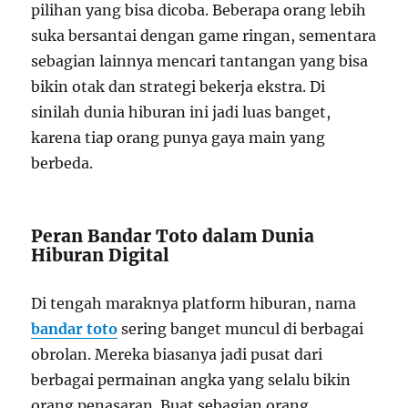
pilihan yang bisa dicoba. Beberapa orang lebih
suka bersantai dengan game ringan, sementara
sebagian lainnya mencari tantangan yang bisa
bikin otak dan strategi bekerja ekstra. Di
sinilah dunia hiburan ini jadi luas banget,
karena tiap orang punya gaya main yang
berbeda.
Peran Bandar Toto dalam Dunia
Hiburan Digital
Di tengah maraknya platform hiburan, nama
bandar toto
sering banget muncul di berbagai
obrolan. Mereka biasanya jadi pusat dari
berbagai permainan angka yang selalu bikin
orang penasaran. Buat sebagian orang,