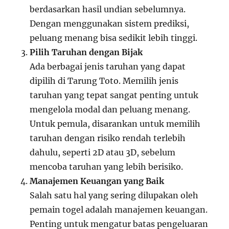
berdasarkan hasil undian sebelumnya.
Dengan menggunakan sistem prediksi,
peluang menang bisa sedikit lebih tinggi.
Pilih Taruhan dengan Bijak
Ada berbagai jenis taruhan yang dapat
dipilih di Tarung Toto. Memilih jenis
taruhan yang tepat sangat penting untuk
mengelola modal dan peluang menang.
Untuk pemula, disarankan untuk memilih
taruhan dengan risiko rendah terlebih
dahulu, seperti 2D atau 3D, sebelum
mencoba taruhan yang lebih berisiko.
Manajemen Keuangan yang Baik
Salah satu hal yang sering dilupakan oleh
pemain togel adalah manajemen keuangan.
Penting untuk mengatur batas pengeluaran