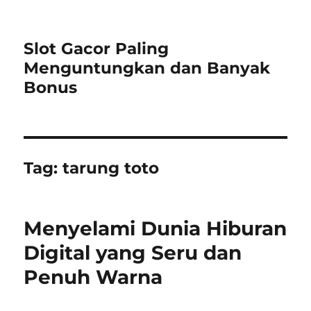
Slot Gacor Paling
Menguntungkan dan Banyak
Bonus
Tag:
tarung toto
Menyelami Dunia Hiburan
Digital yang Seru dan
Penuh Warna