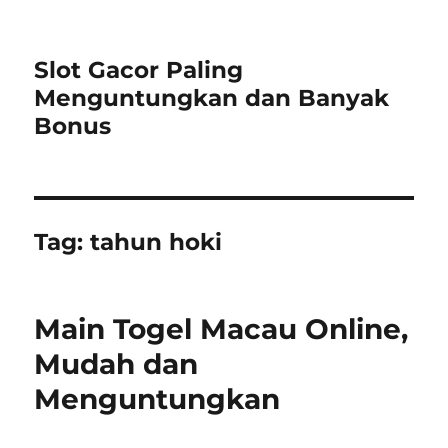
Slot Gacor Paling
Menguntungkan dan Banyak
Bonus
Tag:
tahun hoki
Main Togel Macau Online,
Mudah dan
Menguntungkan