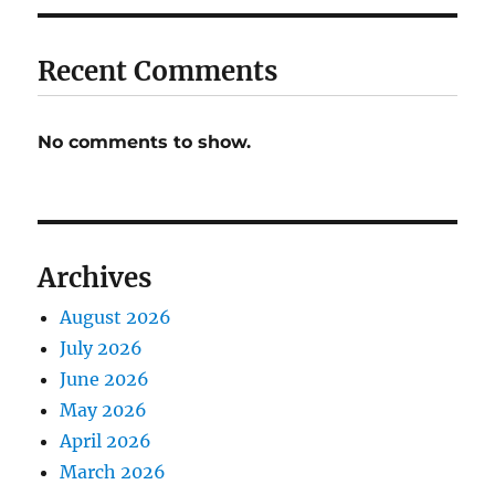
Recent Comments
No comments to show.
Archives
August 2026
July 2026
June 2026
May 2026
April 2026
March 2026