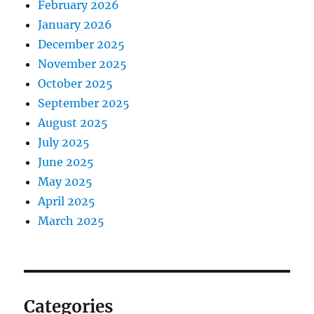
February 2026
January 2026
December 2025
November 2025
October 2025
September 2025
August 2025
July 2025
June 2025
May 2025
April 2025
March 2025
Categories