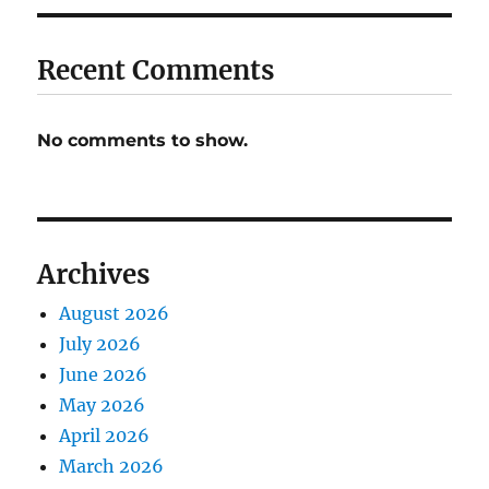
Recent Comments
No comments to show.
Archives
August 2026
July 2026
June 2026
May 2026
April 2026
March 2026