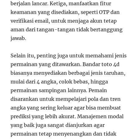
berjalan lancar. Ketiga, manfaatkan fitur
keamanan yang disediakan, seperti OTP dan
verifikasi email, untuk menjaga akun tetap
aman dari tangan-tangan tidak bertanggung
jawab.
Selain itu, penting juga untuk memahami jenis
permainan yang ditawarkan. Bandar toto 4d
biasanya menyediakan berbagai jenis taruhan,
mulai dari 4 angka, colok bebas, hingga
permainan sampingan lainnya. Pemain
disarankan untuk mempelajari pola dan tren
angka yang sering keluar agar bisa membuat
prediksi yang lebih akurat. Manajemen modal
yang baik juga sangat dianjurkan agar
permainan tetap menyenangkan dan tidak