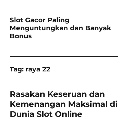
Slot Gacor Paling
Menguntungkan dan Banyak
Bonus
Tag:
raya 22
Rasakan Keseruan dan
Kemenangan Maksimal di
Dunia Slot Online