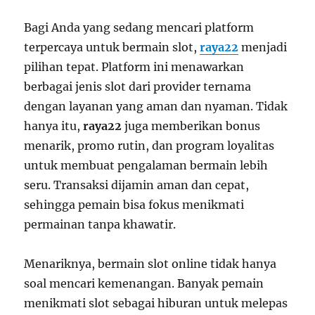
Bagi Anda yang sedang mencari platform
terpercaya untuk bermain slot,
raya22
menjadi
pilihan tepat. Platform ini menawarkan
berbagai jenis slot dari provider ternama
dengan layanan yang aman dan nyaman. Tidak
hanya itu,
raya22
juga memberikan bonus
menarik, promo rutin, dan program loyalitas
untuk membuat pengalaman bermain lebih
seru. Transaksi dijamin aman dan cepat,
sehingga pemain bisa fokus menikmati
permainan tanpa khawatir.
Menariknya, bermain slot online tidak hanya
soal mencari kemenangan. Banyak pemain
menikmati slot sebagai hiburan untuk melepas