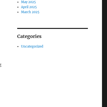
May 2025
April 2025
March 2025
Categories
Uncategorized
g