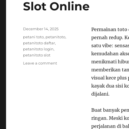
Slot Online
Posted
December 14, 2025
Permainan toto d
on
Tags
petani toto
,
petanitoto
,
pernah redup. K
petanitoto daftar
,
satu vibe: sens
petanitoto login
,
kemudahan akses
petanitoto slot
menikmati hibura
on
Leave a comment
Serunya
memberikan tan
Menjelajah
visual kece plu
Dunia
kayak dua sisi k
Toto
dan
dijalani.
Slot
Online
Buat banyak pema
ringan. Meski k
perjalanan di b