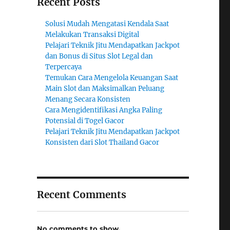
Recent Posts
Solusi Mudah Mengatasi Kendala Saat
Melakukan Transaksi Digital
Pelajari Teknik Jitu Mendapatkan Jackpot
dan Bonus di Situs Slot Legal dan
Terpercaya
Temukan Cara Mengelola Keuangan Saat
Main Slot dan Maksimalkan Peluang
Menang Secara Konsisten
Cara Mengidentifikasi Angka Paling
Potensial di Togel Gacor
Pelajari Teknik Jitu Mendapatkan Jackpot
Konsisten dari Slot Thailand Gacor
Recent Comments
No comments to show.