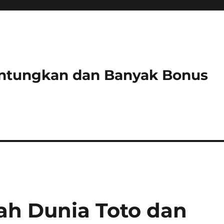
untungkan dan Banyak Bonus
ah Dunia Toto dan