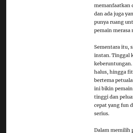
memanfaatkan da
dan ada juga yan
punya ruang untu
pemain merasa n
Sementara itu, s
instan. Tinggal 
keberuntungan. 
halus, hingga fi
bertema petuala
ini bikin pemai
tinggi dan pelu
cepat yang fun 
serius.
Dalam memilih p