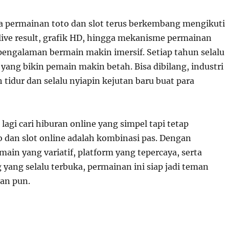
ia permainan toto dan slot terus berkembang mengikuti
 live result, grafik HD, hingga mekanisme permainan
 pengalaman bermain makin imersif. Setiap tahun selalu
 yang bikin pemain makin betah. Bisa dibilang, industri
 tidur dan selalu nyiapin kejutan baru buat para
 lagi cari hiburan online yang simpel tapi tetap
 dan slot online adalah kombinasi pas. Dengan
ain yang variatif, platform yang tepercaya, serta
yang selalu terbuka, permainan ini siap jadi teman
an pun.