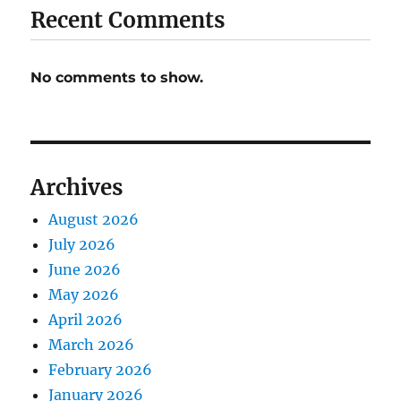
Recent Comments
No comments to show.
Archives
August 2026
July 2026
June 2026
May 2026
April 2026
March 2026
February 2026
January 2026