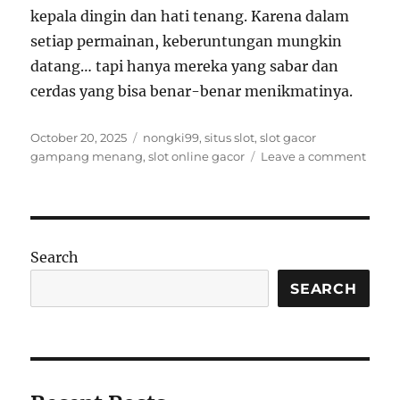
kepala dingin dan hati tenang. Karena dalam
setiap permainan, keberuntungan mungkin
datang… tapi hanya mereka yang sabar dan
cerdas yang bisa benar-benar menikmatinya.
Posted
Tags
October 20, 2025
nongki99
,
situs slot
,
slot gacor
on
on
gampang menang
,
slot online gacor
Leave a comment
Rahas
di
Balik
Slot
Gacor
Search
Gamp
Mena
SEARCH
Antar
Kebe
dan
Strate
Cerda