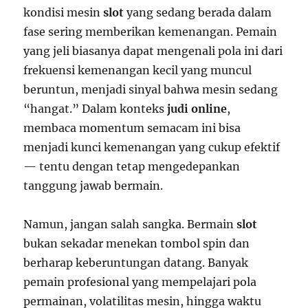
kondisi mesin
slot
yang sedang berada dalam
fase sering memberikan kemenangan. Pemain
yang jeli biasanya dapat mengenali pola ini dari
frekuensi kemenangan kecil yang muncul
beruntun, menjadi sinyal bahwa mesin sedang
“hangat.” Dalam konteks
judi online
,
membaca momentum semacam ini bisa
menjadi kunci kemenangan yang cukup efektif
— tentu dengan tetap mengedepankan
tanggung jawab bermain.
Namun, jangan salah sangka. Bermain
slot
bukan sekadar menekan tombol spin dan
berharap keberuntungan datang. Banyak
pemain profesional yang mempelajari pola
permainan, volatilitas mesin, hingga waktu