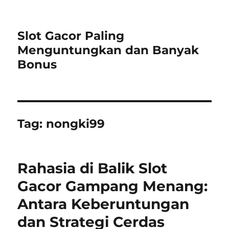
Slot Gacor Paling
Menguntungkan dan Banyak
Bonus
Tag:
nongki99
Rahasia di Balik Slot
Gacor Gampang Menang:
Antara Keberuntungan
dan Strategi Cerdas