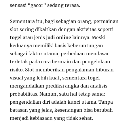
sensasi “gacor” sedang terasa.
Sementara itu, bagi sebagian orang, permainan
slot sering dikaitkan dengan aktivitas seperti
togel
atau jenis
judi online
lainnya. Meski
keduanya memiliki basis keberuntungan
sebagai faktor utama, perbedaan mendasar
terletak pada cara bermain dan pengelolaan
risiko. Slot memberikan pengalaman hiburan
visual yang lebih kuat, sementara togel
mengandalkan prediksi angka dan analisis
probabilitas. Namun, satu hal tetap sama:
pengendalian diri adalah kunci utama. Tanpa
batasan yang jelas, kesenangan bisa berubah
menjadi kebiasaan yang tidak sehat.