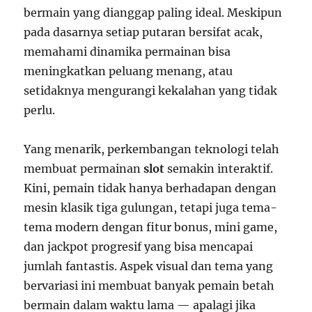
bermain yang dianggap paling ideal. Meskipun
pada dasarnya setiap putaran bersifat acak,
memahami dinamika permainan bisa
meningkatkan peluang menang, atau
setidaknya mengurangi kekalahan yang tidak
perlu.
Yang menarik, perkembangan teknologi telah
membuat permainan
slot
semakin interaktif.
Kini, pemain tidak hanya berhadapan dengan
mesin klasik tiga gulungan, tetapi juga tema-
tema modern dengan fitur bonus, mini game,
dan jackpot progresif yang bisa mencapai
jumlah fantastis. Aspek visual dan tema yang
bervariasi ini membuat banyak pemain betah
bermain dalam waktu lama — apalagi jika