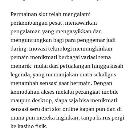
Permainan slot telah mengalami
perkembangan pesat, menawarkan
pengalaman yang mengasyikkan dan
menguntungkan bagi para penggemar judi
daring. Inovasi teknologi memungkinkan
pemain menikmati berbagai variasi tema
menarik, mulai dari petualangan hingga kisah
legenda, yang memanjakan mata sekaligus
menambah sensasi saat bermain. Dengan
kemudahan akses melalui perangkat mobile
maupun desktop, siapa saja bisa menikmati
sensasi seru dari slot online kapan pun dan di
mana pun mereka inginkan, tanpa harus pergi
ke kasino fisik.