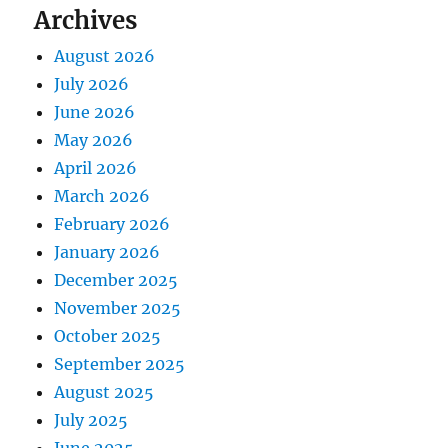
Archives
August 2026
July 2026
June 2026
May 2026
April 2026
March 2026
February 2026
January 2026
December 2025
November 2025
October 2025
September 2025
August 2025
July 2025