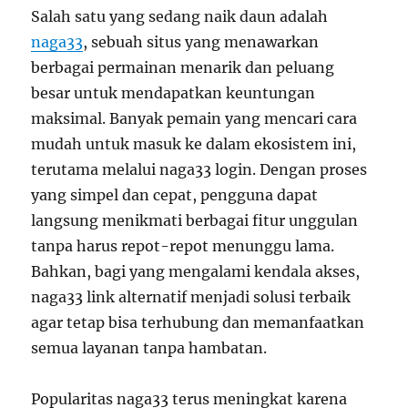
Salah satu yang sedang naik daun adalah
naga33
, sebuah situs yang menawarkan
berbagai permainan menarik dan peluang
besar untuk mendapatkan keuntungan
maksimal. Banyak pemain yang mencari cara
mudah untuk masuk ke dalam ekosistem ini,
terutama melalui naga33 login. Dengan proses
yang simpel dan cepat, pengguna dapat
langsung menikmati berbagai fitur unggulan
tanpa harus repot-repot menunggu lama.
Bahkan, bagi yang mengalami kendala akses,
naga33 link alternatif menjadi solusi terbaik
agar tetap bisa terhubung dan memanfaatkan
semua layanan tanpa hambatan.
Popularitas naga33 terus meningkat karena