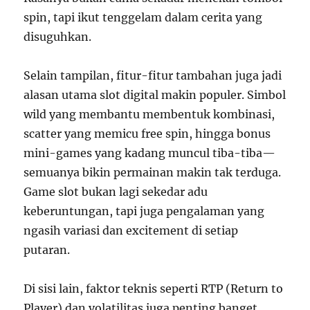
spin, tapi ikut tenggelam dalam cerita yang
disuguhkan.
Selain tampilan, fitur-fitur tambahan juga jadi
alasan utama slot digital makin populer. Simbol
wild yang membantu membentuk kombinasi,
scatter yang memicu free spin, hingga bonus
mini-games yang kadang muncul tiba-tiba—
semuanya bikin permainan makin tak terduga.
Game slot bukan lagi sekedar adu
keberuntungan, tapi juga pengalaman yang
ngasih variasi dan excitement di setiap
putaran.
Di sisi lain, faktor teknis seperti RTP (Return to
Player) dan volatilitas juga penting banget