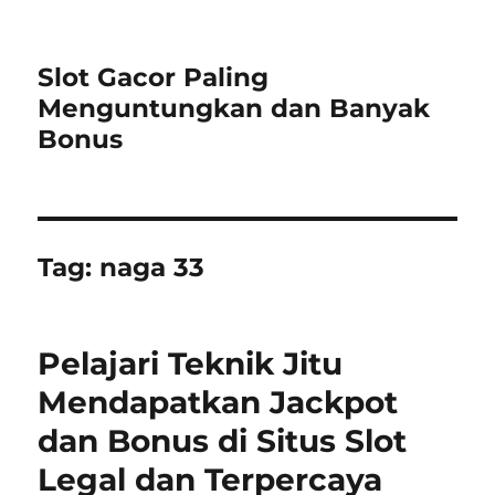
Slot Gacor Paling
Menguntungkan dan Banyak
Bonus
Tag:
naga 33
Pelajari Teknik Jitu
Mendapatkan Jackpot
dan Bonus di Situs Slot
Legal dan Terpercaya