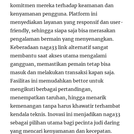
komitmen mereka terhadap keamanan dan
kenyamanan pengguna. Platform ini
menyediakan layanan yang responsif dan user-
friendly, sehingga siapa saja bisa merasakan
pengalaman bermain yang menyenangkan.
Keberadaan naga33 link alternatif sangat
membantu saat akses utama mengalami
gangguan, memastikan pemain tetap bisa
masuk dan melakukan transaksi kapan saja.
Fasilitas ini memudahkan bettor untuk
mengikuti berbagai pertandingan,
menempatkan taruhan, hingga menarik
kemenangan tanpa harus khawatir terhambat
kendala teknis. Inovasi ini menjadikan naga33
sebagai pilihan utama bagi pecinta judi daring
yang mencari kenyamanan dan kecepatan.