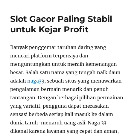
Teknik
Jitu
Slot Gacor Paling Stabil
Mendapatkan
Jackpot
untuk Kejar Profit
dan
Bonus
di
Banyak penggemar taruhan daring yang
Situs
mencari platform terpercaya dan
Slot
Legal
menguntungkan untuk meraih kemenangan
dan
besar. Salah satu nama yang tengah naik daun
Terpercaya
adalah
naga33
, sebuah situs yang menawarkan
pengalaman bermain menarik dan penuh
tantangan. Dengan berbagai pilihan permainan
yang variatif, pengguna dapat merasakan
sensasi berbeda setiap kali masuk ke dalam
dunia taruh-menaruh uang asli. Naga 33
dikenal karena layanan yang cepat dan aman,