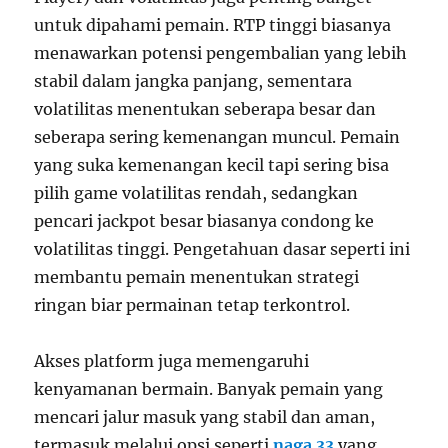
untuk dipahami pemain. RTP tinggi biasanya
menawarkan potensi pengembalian yang lebih
stabil dalam jangka panjang, sementara
volatilitas menentukan seberapa besar dan
seberapa sering kemenangan muncul. Pemain
yang suka kemenangan kecil tapi sering bisa
pilih game volatilitas rendah, sedangkan
pencari jackpot besar biasanya condong ke
volatilitas tinggi. Pengetahuan dasar seperti ini
membantu pemain menentukan strategi
ringan biar permainan tetap terkontrol.
Akses platform juga memengaruhi
kenyamanan bermain. Banyak pemain yang
mencari jalur masuk yang stabil dan aman,
termasuk melalui opsi seperti
naga 33
yang