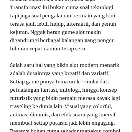
Transformasi ini bukan cuma soal teknologi,
tapi juga soal pengalaman bermain yang kini
terasa jauh lebih hidup, interaktif, dan penuh
kejutan. Nggak heran game slot makin
digandrungi berbagai kalangan yang pengen
hiburan cepat namun tetap seru.
Salah satu hal yang bikin slot modern menarik
adalah desainnya yang kreatif dan variatif.
Setiap game punya tema unik—mulai dari
petualangan fantasi, mitologi, hingga konsep
futuristik yang bikin pemain merasa kayak lagi
traveling ke dunia lain. Visual yang colorful,
animasi dinamis, dan efek suara yang imersif
membuat setiap putaran jadi lebih engaging.
Rasanya bukan cuma sekadar menekan tombol