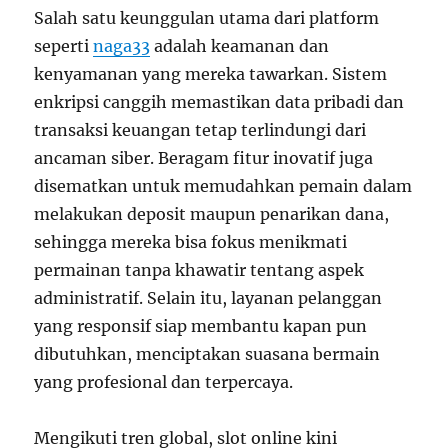
Salah satu keunggulan utama dari platform
seperti
naga33
adalah keamanan dan
kenyamanan yang mereka tawarkan. Sistem
enkripsi canggih memastikan data pribadi dan
transaksi keuangan tetap terlindungi dari
ancaman siber. Beragam fitur inovatif juga
disematkan untuk memudahkan pemain dalam
melakukan deposit maupun penarikan dana,
sehingga mereka bisa fokus menikmati
permainan tanpa khawatir tentang aspek
administratif. Selain itu, layanan pelanggan
yang responsif siap membantu kapan pun
dibutuhkan, menciptakan suasana bermain
yang profesional dan terpercaya.
Mengikuti tren global, slot online kini