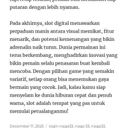
putaran dengan lebih nyaman.
Pada akhirnya, slot digital menawarkan
perpaduan manis antara visual memikat, fitur
menarik, dan potensi kemenangan yang bikin
adrenalin naik turun. Dunia permainan ini
terus berkembang, menghadirkan inovasi yang
bikin pemain selalu penasaran buat kembali
mencoba. Dengan pilihan game yang semakin
variatif, setiap orang bisa menemukan gaya
bermain yang cocok. Jadi, kalau kamu siap
menyelam ke dunia hiburan cepat dan penuh
warna, slot adalah tempat yang pas untuk
memulai petualanganmu!
Posted
Tags
December 11, 2025
login naga33
,
naga 33
,
naga33
,