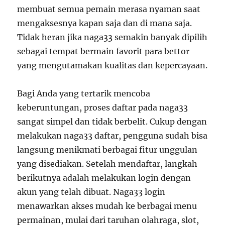
membuat semua pemain merasa nyaman saat
mengaksesnya kapan saja dan di mana saja.
Tidak heran jika naga33 semakin banyak dipilih
sebagai tempat bermain favorit para bettor
yang mengutamakan kualitas dan kepercayaan.
Bagi Anda yang tertarik mencoba
keberuntungan, proses daftar pada naga33
sangat simpel dan tidak berbelit. Cukup dengan
melakukan naga33 daftar, pengguna sudah bisa
langsung menikmati berbagai fitur unggulan
yang disediakan. Setelah mendaftar, langkah
berikutnya adalah melakukan login dengan
akun yang telah dibuat. Naga33 login
menawarkan akses mudah ke berbagai menu
permainan, mulai dari taruhan olahraga, slot,