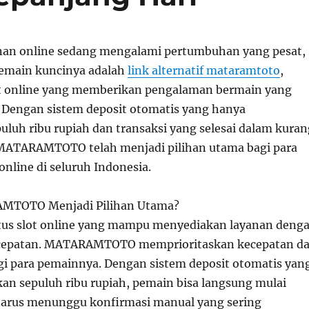
nan online sedang mengalami pertumbuhan yang pesat,
pemain kuncinya adalah
link alternatif mataramtoto
,
ot online yang memberikan pengalaman bermain yang
 Dengan sistem deposit otomatis yang hanya
luh ribu rupiah dan transaksi yang selesai dalam kuran
, MATARAMTOTO telah menjadi pilihan utama bagi para
nline di seluruh Indonesia.
MTOTO Menjadi Pilihan Utama?
itus slot online yang mampu menyediakan layanan deng
kecepatan. MATARAMTOTO memprioritaskan kecepatan d
 para pemainnya. Dengan sistem deposit otomatis yan
n sepuluh ribu rupiah, pemain bisa langsung mulai
harus menunggu konfirmasi manual yang sering