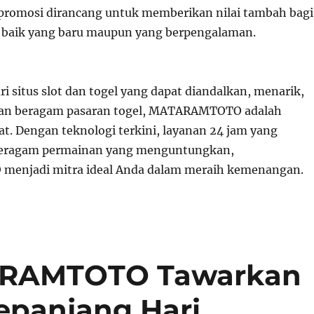
 promosi dirancang untuk memberikan nilai tambah bagi
 baik yang baru maupun yang berpengalaman.
i situs slot dan togel yang dapat diandalkan, menarik,
an beragam pasaran togel, MATARAMTOTO adalah
at. Dengan teknologi terkini, layanan 24 jam yang
 beragam permainan yang menguntungkan,
njadi mitra ideal Anda dalam meraih kemenangan.
TARAMTOTO Tawarkan
epanjang Hari