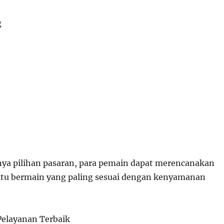
g
ya pilihan pasaran, para pemain dapat merencanakan
ktu bermain yang paling sesuai dengan kenyamanan
elayanan Terbaik