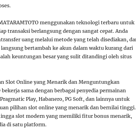
ses.
, MATARAMTOTO menggunakan teknologi terbaru untuk
ap transaksi berlangsung dengan sangat cepat. Anda
transfer uang melalui metode yang telah disediakan, da
 langsung bertambah ke akun dalam waktu kurang dari
adalah keuntungan besar yang sulit ditandingi oleh situs
nan Slot Online yang Menarik dan Menguntungkan
kerja sama dengan berbagai penyedia permainan
 Pragmatic Play, Habanero, PG Soft, dan lainnya untuk
n pilihan slot online yang menarik dan bernilai tinggi.
 hingga slot modern yang memiliki fitur bonus menarik,
a di satu platform.