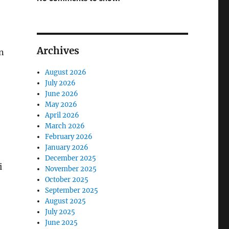
Archives
n
August 2026
July 2026
June 2026
May 2026
April 2026
March 2026
February 2026
January 2026
December 2025
i
November 2025
October 2025
September 2025
August 2025
July 2025
June 2025