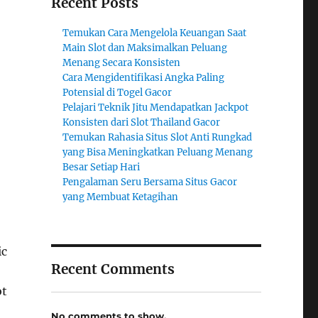
Recent Posts
Temukan Cara Mengelola Keuangan Saat
Main Slot dan Maksimalkan Peluang
Menang Secara Konsisten
Cara Mengidentifikasi Angka Paling
Potensial di Togel Gacor
Pelajari Teknik Jitu Mendapatkan Jackpot
Konsisten dari Slot Thailand Gacor
Temukan Rahasia Situs Slot Anti Rungkad
yang Bisa Meningkatkan Peluang Menang
Besar Setiap Hari
Pengalaman Seru Bersama Situs Gacor
yang Membuat Ketagihan
ic
Recent Comments
ot
No comments to show.