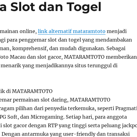
 Slot dan Togel
rmainan online,
link alternatif mataramtoto
menjadi
agi para penggemar slot dan togel yang mendambakan
man, komprehensif, dan mudah digunakan. Sebagai
 Toto Macau dan slot gacor, MATARAMTOTO memberikan
menarik yang menjadikannya situs terunggul di
baik di MATARAMTOTO
gemar permainan slot daring, MATARAMTOTO
gam pilihan dari penyedia terkemuka, seperti Pragmat
PG Soft, dan Microgaming. Setiap hari, para anggota
 slot gacor dengan RTP yang tinggi serta peluang jackp
Dengan antarmuka yang user-friendly dan transaksi