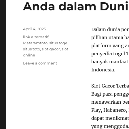
Anda dalam Dunia
Posted
April 4, 2025
Dalam dunia pe
on
Tags
link alternatif
,
pilihan utama b
Mataramtoto
,
situs togel
,
platform yang a
situs toto
,
slot gacor
,
slot
penyedia togel
online
banyak manfaat 
on
Leave a comment
MATARAMTOTO
Indonesia.
Menjadi
Partner
Slot Gacor Ter
Setia
Anda
Bagi para peng
dalam
menawarkan bera
Dunia
Play, Habanero, 
Slot
dan
dapat menikmati
Togel
yang menggoda. 