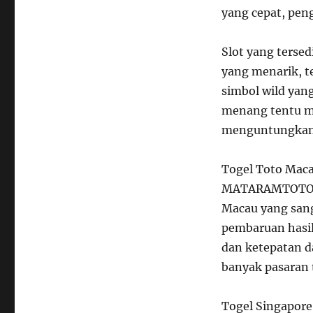
yang cepat, pen
Slot yang terse
yang menarik, t
simbol wild yang
menang tentu me
menguntungkan
Togel Toto Maca
MATARAMTOTO ju
Macau yang san
pembaruan hasil
dan ketepatan da
banyak pasaran t
Togel Singapore