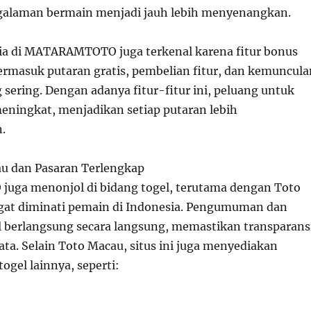
galaman bermain menjadi jauh lebih menyenangkan.
dia di MATARAMTOTO juga terkenal karena fitur bonus
ermasuk putaran gratis, pembelian fitur, dan kemuncula
 sering. Dengan adanya fitur-fitur ini, peluang untuk
ningkat, menjadikan setiap putaran lebih
.
u dan Pasaran Terlengkap
ga menonjol di bidang togel, terutama dengan Toto
gat diminati pemain di Indonesia. Pengumuman dan
 berlangsung secara langsung, memastikan transparans
ta. Selain Toto Macau, situs ini juga menyediakan
ogel lainnya, seperti: