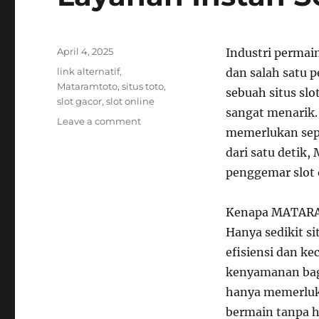
Posted
April 4, 2025
Industri permai
on
Tags
link alternatif
,
dan salah satu 
Mataramtoto
,
situs toto
,
sebuah situs sl
slot gacor
,
slot online
sangat menarik.
on
Leave a comment
memerlukan sepu
Slot
Online
dari satu detik
MATARAMTOTO
penggemar slot o
Tawarkan
Layanan
Instan
Kenapa MATARA
Sepanjang
Hanya sedikit s
Hari
efisiensi dan 
kenyamanan bagi
hanya memerluka
bermain tanpa 