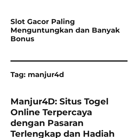
Slot Gacor Paling
Menguntungkan dan Banyak
Bonus
Tag:
manjur4d
Manjur4D: Situs Togel
Online Terpercaya
dengan Pasaran
Terlengkap dan Hadiah