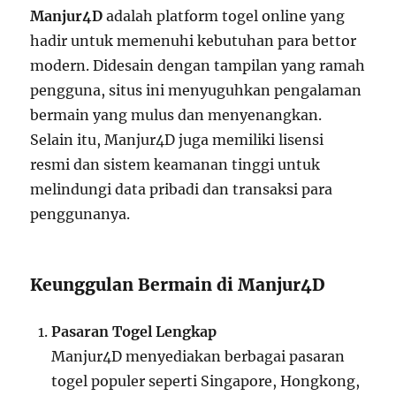
Manjur4D
adalah platform togel online yang
hadir untuk memenuhi kebutuhan para bettor
modern. Didesain dengan tampilan yang ramah
pengguna, situs ini menyuguhkan pengalaman
bermain yang mulus dan menyenangkan.
Selain itu, Manjur4D juga memiliki lisensi
resmi dan sistem keamanan tinggi untuk
melindungi data pribadi dan transaksi para
penggunanya.
Keunggulan Bermain di Manjur4D
Pasaran Togel Lengkap
Manjur4D menyediakan berbagai pasaran
togel populer seperti Singapore, Hongkong,