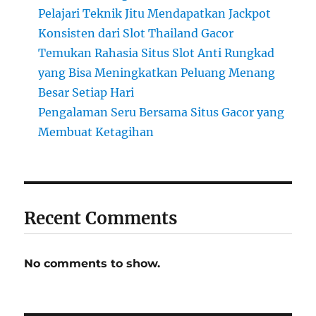
Pelajari Teknik Jitu Mendapatkan Jackpot
Konsisten dari Slot Thailand Gacor
Temukan Rahasia Situs Slot Anti Rungkad
yang Bisa Meningkatkan Peluang Menang
Besar Setiap Hari
Pengalaman Seru Bersama Situs Gacor yang
Membuat Ketagihan
Recent Comments
No comments to show.