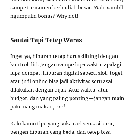
sampe turnamen berhadiah besar. Main sambil
ngumpulin bonus? Why not!
Santai Tapi Tetep Waras
Inget ya, hiburan tetap harus diiringi dengan
kontrol diri. Jangan sampe lupa waktu, apalagi
lupa dompet. Hiburan digital seperti slot, togel,
atau judi online bisa jadi aktivitas seru asal
dilakukan dengan bijak. Atur waktu, atur
budget, dan yang paling penting—jangan main
pake uang makan, bro!
Kalo kamu tipe yang suka cari sensasi baru,
pengen hiburan yang beda, dan tetep bisa