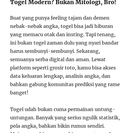
Togel Modern? Bukan Mitologi, Bro!
Buat yang punya feeling tajam dan demen
nebak-nebak angka, togel bisa jadi hiburan
yang memacu otak dan insting. Tapi tenang,
ini bukan togel zaman dulu yang nyari bandar
harus sembunyi-sembunyi. Sekarang,
semuanya serba digital dan aman. Lewat
platform seperti grosir toto, kamu bisa akses
data keluaran lengkap, analisis angka, dan
bahkan gabung komunitas prediksi yang rame
banget!
Togel udah bukan cuma permainan untung-
untungan. Banyak yang serius ngulik statistik,
pola angka, bahkan bikin rumus sendiri.