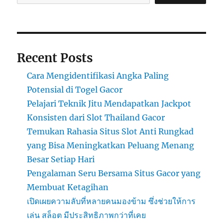
Digital
Zaman
Now
Recent Posts
Cara Mengidentifikasi Angka Paling
Potensial di Togel Gacor
Pelajari Teknik Jitu Mendapatkan Jackpot
Konsisten dari Slot Thailand Gacor
Temukan Rahasia Situs Slot Anti Rungkad
yang Bisa Meningkatkan Peluang Menang
Besar Setiap Hari
Pengalaman Seru Bersama Situs Gacor yang
Membuat Ketagihan
เปิดเผยความลับที่หลายคนมองข้าม ซึ่งช่วยให้การ
เล่น สล็อต มีประสิทธิภาพกว่าที่เคย