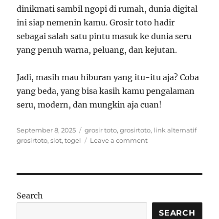
dinikmati sambil ngopi di rumah, dunia digital
ini siap nemenin kamu. Grosir toto hadir
sebagai salah satu pintu masuk ke dunia seru
yang penuh warna, peluang, dan kejutan.
Jadi, masih mau hiburan yang itu-itu aja? Coba
yang beda, yang bisa kasih kamu pengalaman
seru, modern, dan mungkin aja cuan!
Posted
Tags
September 8, 2025
grosir toto
,
grosirtoto
,
link alternatif
on
on
grosirtoto
,
slot
,
togel
Leave a comment
Rebahan
Sambil
Cuan:
Cara
Asyik
Search
Nikmati
Hiburan
SEARCH