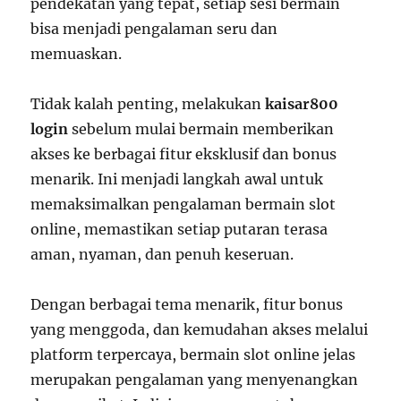
pendekatan yang tepat, setiap sesi bermain
bisa menjadi pengalaman seru dan
memuaskan.
Tidak kalah penting, melakukan
kaisar800
login
sebelum mulai bermain memberikan
akses ke berbagai fitur eksklusif dan bonus
menarik. Ini menjadi langkah awal untuk
memaksimalkan pengalaman bermain slot
online, memastikan setiap putaran terasa
aman, nyaman, dan penuh keseruan.
Dengan berbagai tema menarik, fitur bonus
yang menggoda, dan kemudahan akses melalui
platform terpercaya, bermain slot online jelas
merupakan pengalaman yang menyenangkan