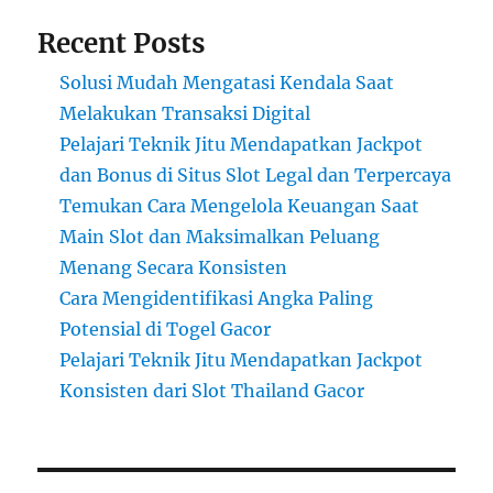
Recent Posts
Solusi Mudah Mengatasi Kendala Saat
Melakukan Transaksi Digital
Pelajari Teknik Jitu Mendapatkan Jackpot
dan Bonus di Situs Slot Legal dan Terpercaya
Temukan Cara Mengelola Keuangan Saat
Main Slot dan Maksimalkan Peluang
Menang Secara Konsisten
Cara Mengidentifikasi Angka Paling
Potensial di Togel Gacor
Pelajari Teknik Jitu Mendapatkan Jackpot
Konsisten dari Slot Thailand Gacor