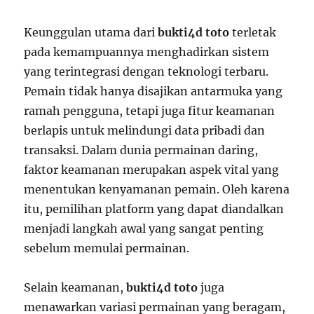
Keunggulan utama dari
bukti4d toto
terletak
pada kemampuannya menghadirkan sistem
yang terintegrasi dengan teknologi terbaru.
Pemain tidak hanya disajikan antarmuka yang
ramah pengguna, tetapi juga fitur keamanan
berlapis untuk melindungi data pribadi dan
transaksi. Dalam dunia permainan daring,
faktor keamanan merupakan aspek vital yang
menentukan kenyamanan pemain. Oleh karena
itu, pemilihan platform yang dapat diandalkan
menjadi langkah awal yang sangat penting
sebelum memulai permainan.
Selain keamanan,
bukti4d toto
juga
menawarkan variasi permainan yang beragam,