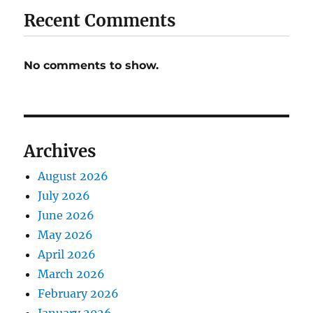
Recent Comments
No comments to show.
Archives
August 2026
July 2026
June 2026
May 2026
April 2026
March 2026
February 2026