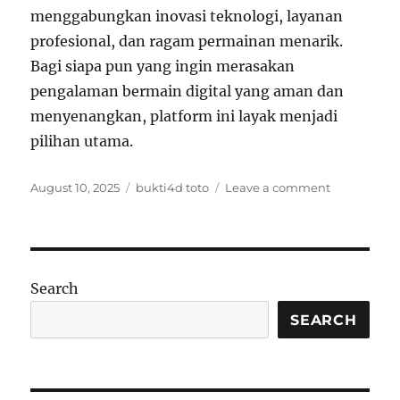
menggabungkan inovasi teknologi, layanan
profesional, dan ragam permainan menarik.
Bagi siapa pun yang ingin merasakan
pengalaman bermain digital yang aman dan
menyenangkan, platform ini layak menjadi
pilihan utama.
Posted
Tags
on
August 10, 2025
bukti4d toto
Leave a comment
on
Panduan
Lengkap
Mengenal
Platform
Permainan
Search
Digital
Terpercaya
SEARCH