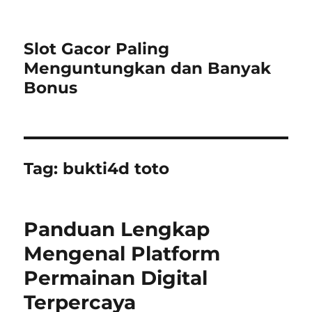
Slot Gacor Paling
Menguntungkan dan Banyak
Bonus
Tag:
bukti4d toto
Panduan Lengkap
Mengenal Platform
Permainan Digital
Terpercaya