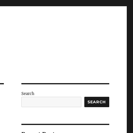
Search
SEARCH