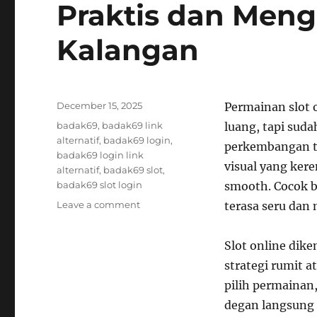
Praktis dan Men
Kalangan
Posted
December 15, 2025
Permainan slot o
on
Tags
badak69
,
badak69 link
luang, tapi suda
alternatif
,
badak69 login
,
perkembangan te
badak69 login link
visual yang ker
alternatif
,
badak69 slot
,
badak69 slot login
smooth. Cocok bu
on
Leave a comment
terasa seru dan
Sensasi
Slot
Slot online dik
Online
Modern
strategi rumit 
yang
pilih permainan,
Praktis
degan langsung t
dan