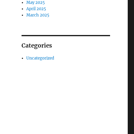
May 2025
April 2025
March 2025
Categories
Uncategorized