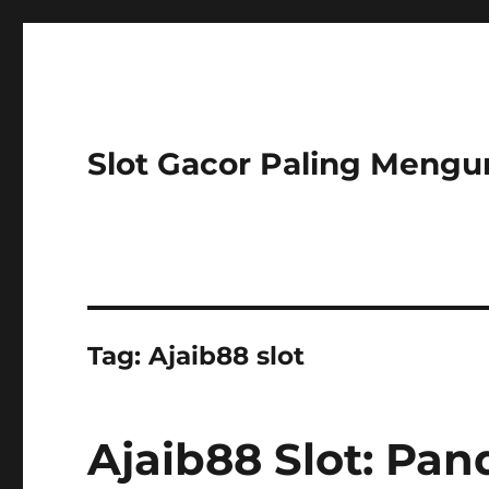
Slot Gacor Paling Meng
Tag:
Ajaib88 slot
Ajaib88 Slot: Pa