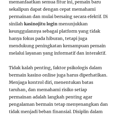
memanfaatkan semua fitur ini, pemain baru
sekalipun dapat dengan cepat memahami
permainan dan mulai bersaing secara efektif. Di
sinilah
kasinojitu login
menunjukkan
keunggulannya sebagai platform yang tidak
hanya fokus pada hiburan, tetapi juga
mendukung peningkatan kemampuan pemain
melalui layanan yang informatif dan interaktif.
Tidak kalah penting, faktor psikologis dalam
bermain kasino online juga harus diperhatikan.
Menjaga kontrol diri, menentukan batas
taruhan, dan memahami risiko setiap
permainan adalah langkah penting agar
pengalaman bermain tetap menyenangkan dan
tidak menjadi beban finansial. Disiplin dalam