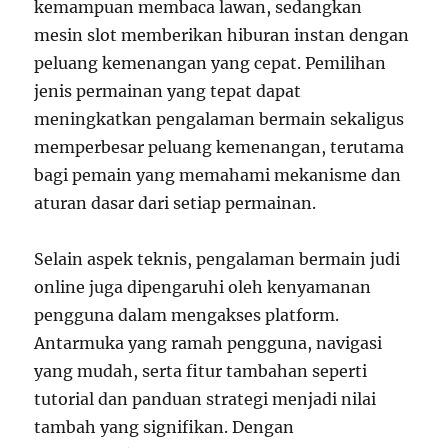
kemampuan membaca lawan, sedangkan
mesin slot memberikan hiburan instan dengan
peluang kemenangan yang cepat. Pemilihan
jenis permainan yang tepat dapat
meningkatkan pengalaman bermain sekaligus
memperbesar peluang kemenangan, terutama
bagi pemain yang memahami mekanisme dan
aturan dasar dari setiap permainan.
Selain aspek teknis, pengalaman bermain judi
online juga dipengaruhi oleh kenyamanan
pengguna dalam mengakses platform.
Antarmuka yang ramah pengguna, navigasi
yang mudah, serta fitur tambahan seperti
tutorial dan panduan strategi menjadi nilai
tambah yang signifikan. Dengan