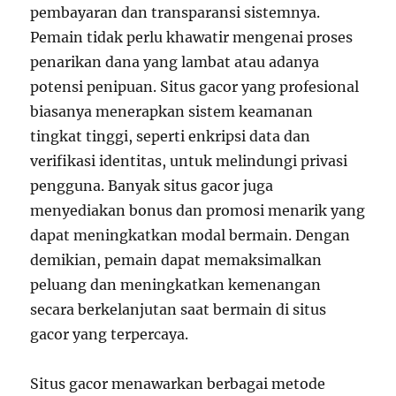
pembayaran dan transparansi sistemnya.
Pemain tidak perlu khawatir mengenai proses
penarikan dana yang lambat atau adanya
potensi penipuan. Situs gacor yang profesional
biasanya menerapkan sistem keamanan
tingkat tinggi, seperti enkripsi data dan
verifikasi identitas, untuk melindungi privasi
pengguna. Banyak situs gacor juga
menyediakan bonus dan promosi menarik yang
dapat meningkatkan modal bermain. Dengan
demikian, pemain dapat memaksimalkan
peluang dan meningkatkan kemenangan
secara berkelanjutan saat bermain di situs
gacor yang terpercaya.
Situs gacor menawarkan berbagai metode