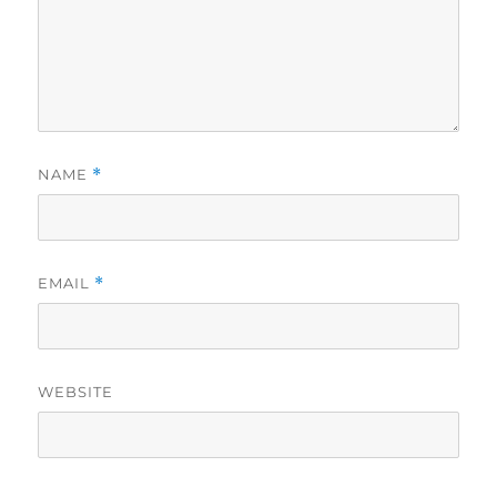
NAME
*
EMAIL
*
WEBSITE