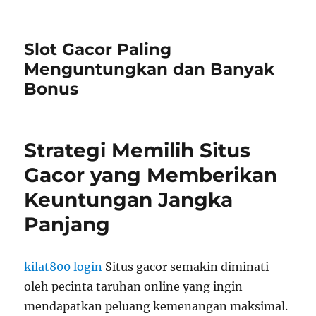
Slot Gacor Paling
Menguntungkan dan Banyak
Bonus
Strategi Memilih Situs
Gacor yang Memberikan
Keuntungan Jangka
Panjang
kilat800 login
Situs gacor semakin diminati
oleh pecinta taruhan online yang ingin
mendapatkan peluang kemenangan maksimal.