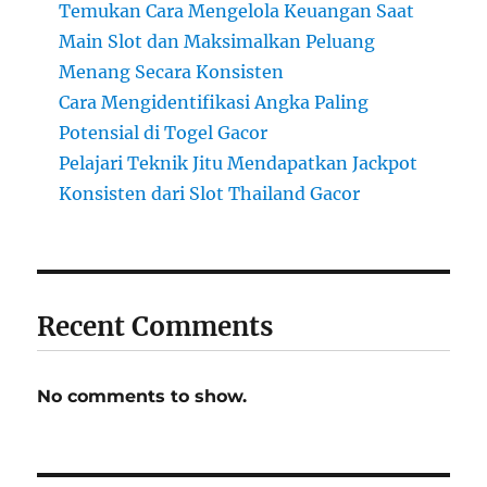
Temukan Cara Mengelola Keuangan Saat
Main Slot dan Maksimalkan Peluang
Menang Secara Konsisten
Cara Mengidentifikasi Angka Paling
Potensial di Togel Gacor
Pelajari Teknik Jitu Mendapatkan Jackpot
Konsisten dari Slot Thailand Gacor
Recent Comments
No comments to show.