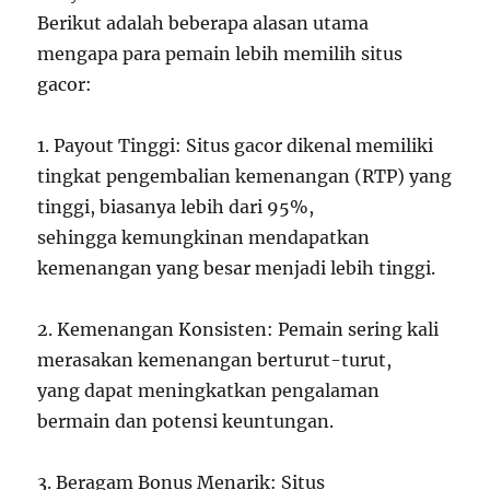
Berikut adalah beberapa alasan utama
mengapa para pemain lebih memilih situs
gacor:
1. Payout Tinggi: Situs gacor dikenal memiliki
tingkat pengembalian kemenangan (RTP) yang
tinggi, biasanya lebih dari 95%,
sehingga kemungkinan mendapatkan
kemenangan yang besar menjadi lebih tinggi.
2. Kemenangan Konsisten: Pemain sering kali
merasakan kemenangan berturut-turut,
yang dapat meningkatkan pengalaman
bermain dan potensi keuntungan.
3. Beragam Bonus Menarik: Situs