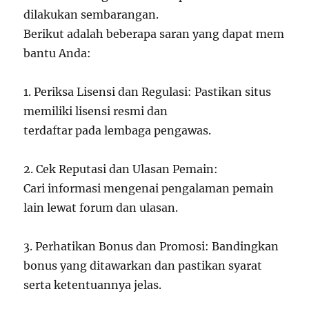
dilakukan sembarangan.
Berikut adalah beberapa saran yang dapat mem
bantu Anda:
1. Periksa Lisensi dan Regulasi: Pastikan situs
memiliki lisensi resmi dan
terdaftar pada lembaga pengawas.
2. Cek Reputasi dan Ulasan Pemain:
Cari informasi mengenai pengalaman pemain
lain lewat forum dan ulasan.
3. Perhatikan Bonus dan Promosi: Bandingkan
bonus yang ditawarkan dan pastikan syarat
serta ketentuannya jelas.