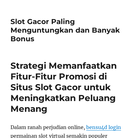
Slot Gacor Paling
Menguntungkan dan Banyak
Bonus
Strategi Memanfaatkan
Fitur-Fitur Promosi di
Situs Slot Gacor untuk
Meningkatkan Peluang
Menang
Dalam ranah perjudian online,
bensu4d login
permainan slot virtual semakin populer