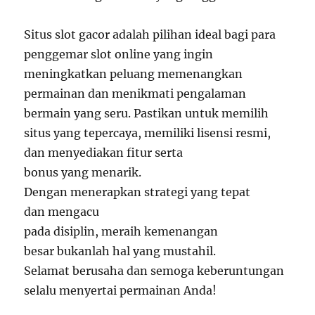
Situs slot gacor adalah pilihan ideal bagi para
penggemar slot online yang ingin
meningkatkan peluang memenangkan
permainan dan menikmati pengalaman
bermain yang seru. Pastikan untuk memilih
situs yang tepercaya, memiliki lisensi resmi,
dan menyediakan fitur serta
bonus yang menarik.
Dengan menerapkan strategi yang tepat
dan mengacu
pada disiplin, meraih kemenangan
besar bukanlah hal yang mustahil.
Selamat berusaha dan semoga keberuntungan
selalu menyertai permainan Anda!