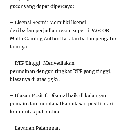
gacor yang dapat dipercaya:
– Lisensi Resmi: Memiliki lisensi
dari badan perjudian resmi seperti PAGCOR,
Malta Gaming Authority, atau badan pengatur
lainnya.
– RTP Tinggi: Menyediakan
permainan dengan tingkat RTP yang tinggi,
biasanya di atas 95%.
– Ulasan Positif: Dikenal baik di kalangan
pemain dan mendapatkan ulasan positif dari
komunitas judi online.
– Layanan Pelanggan