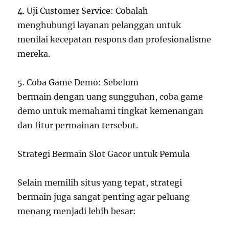
4. Uji Customer Service: Cobalah
menghubungi layanan pelanggan untuk
menilai kecepatan respons dan profesionalisme
mereka.
5. Coba Game Demo: Sebelum
bermain dengan uang sungguhan, coba game
demo untuk memahami tingkat kemenangan
dan fitur permainan tersebut.
Strategi Bermain Slot Gacor untuk Pemula
Selain memilih situs yang tepat, strategi
bermain juga sangat penting agar peluang
menang menjadi lebih besar: