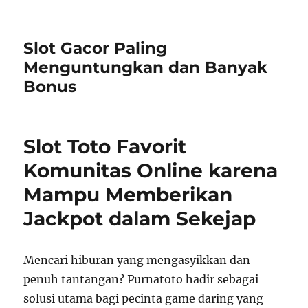
Slot Gacor Paling
Menguntungkan dan Banyak
Bonus
Slot Toto Favorit
Komunitas Online karena
Mampu Memberikan
Jackpot dalam Sekejap
Mencari hiburan yang mengasyikkan dan
penuh tantangan? Purnatoto hadir sebagai
solusi utama bagi pecinta game daring yang