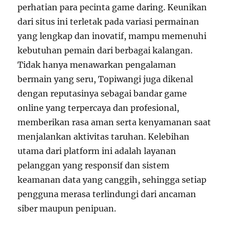
perhatian para pecinta game daring. Keunikan
dari situs ini terletak pada variasi permainan
yang lengkap dan inovatif, mampu memenuhi
kebutuhan pemain dari berbagai kalangan.
Tidak hanya menawarkan pengalaman
bermain yang seru, Topiwangi juga dikenal
dengan reputasinya sebagai bandar game
online yang terpercaya dan profesional,
memberikan rasa aman serta kenyamanan saat
menjalankan aktivitas taruhan. Kelebihan
utama dari platform ini adalah layanan
pelanggan yang responsif dan sistem
keamanan data yang canggih, sehingga setiap
pengguna merasa terlindungi dari ancaman
siber maupun penipuan.