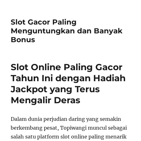
Slot Gacor Paling
Menguntungkan dan Banyak
Bonus
Slot Online Paling Gacor
Tahun Ini dengan Hadiah
Jackpot yang Terus
Mengalir Deras
Dalam dunia perjudian daring yang semakin
berkembang pesat, Topiwangi muncul sebagai
salah satu platform slot online paling menarik