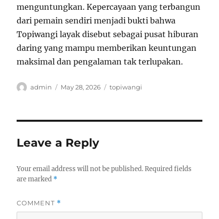
menguntungkan. Kepercayaan yang terbangun
dari pemain sendiri menjadi bukti bahwa
Topiwangi layak disebut sebagai pusat hiburan
daring yang mampu memberikan keuntungan
maksimal dan pengalaman tak terlupakan.
Author
Posted
Tags
admin
May 28, 2026
topiwangi
on
Leave a Reply
Your email address will not be published.
Required fields
are marked
*
COMMENT
*