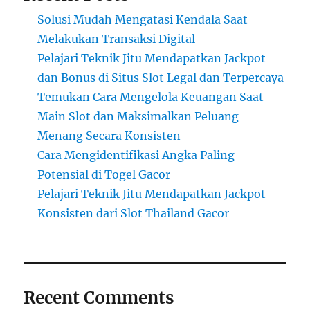
Solusi Mudah Mengatasi Kendala Saat
Melakukan Transaksi Digital
Pelajari Teknik Jitu Mendapatkan Jackpot
dan Bonus di Situs Slot Legal dan Terpercaya
Temukan Cara Mengelola Keuangan Saat
Main Slot dan Maksimalkan Peluang
Menang Secara Konsisten
Cara Mengidentifikasi Angka Paling
Potensial di Togel Gacor
Pelajari Teknik Jitu Mendapatkan Jackpot
Konsisten dari Slot Thailand Gacor
Recent Comments