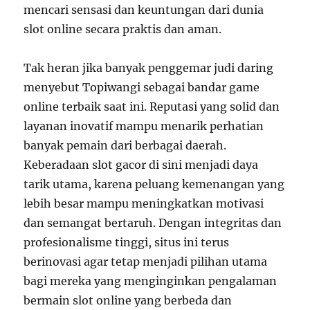
mencari sensasi dan keuntungan dari dunia
slot online secara praktis dan aman.
Tak heran jika banyak penggemar judi daring
menyebut Topiwangi sebagai bandar game
online terbaik saat ini. Reputasi yang solid dan
layanan inovatif mampu menarik perhatian
banyak pemain dari berbagai daerah.
Keberadaan slot gacor di sini menjadi daya
tarik utama, karena peluang kemenangan yang
lebih besar mampu meningkatkan motivasi
dan semangat bertaruh. Dengan integritas dan
profesionalisme tinggi, situs ini terus
berinovasi agar tetap menjadi pilihan utama
bagi mereka yang menginginkan pengalaman
bermain slot online yang berbeda dan