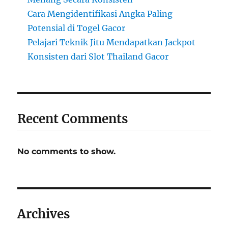
Cara Mengidentifikasi Angka Paling
Potensial di Togel Gacor
Pelajari Teknik Jitu Mendapatkan Jackpot
Konsisten dari Slot Thailand Gacor
Recent Comments
No comments to show.
Archives