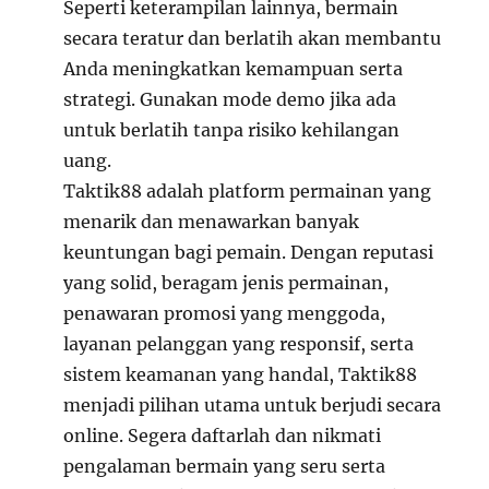
Seperti keterampilan lainnya, bermain
secara teratur dan berlatih akan membantu
Anda meningkatkan kemampuan serta
strategi. Gunakan mode demo jika ada
untuk berlatih tanpa risiko kehilangan
uang.
Taktik88 adalah platform permainan yang
menarik dan menawarkan banyak
keuntungan bagi pemain. Dengan reputasi
yang solid, beragam jenis permainan,
penawaran promosi yang menggoda,
layanan pelanggan yang responsif, serta
sistem keamanan yang handal, Taktik88
menjadi pilihan utama untuk berjudi secara
online. Segera daftarlah dan nikmati
pengalaman bermain yang seru serta