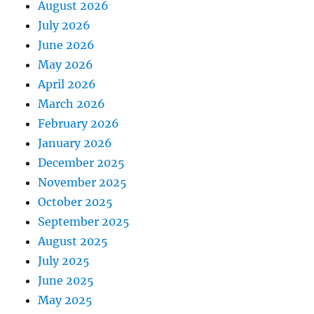
August 2026
July 2026
June 2026
May 2026
April 2026
March 2026
February 2026
January 2026
December 2025
November 2025
October 2025
September 2025
August 2025
July 2025
June 2025
May 2025