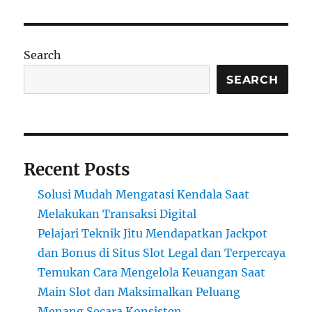
Search
SEARCH
Recent Posts
Solusi Mudah Mengatasi Kendala Saat
Melakukan Transaksi Digital
Pelajari Teknik Jitu Mendapatkan Jackpot
dan Bonus di Situs Slot Legal dan Terpercaya
Temukan Cara Mengelola Keuangan Saat
Main Slot dan Maksimalkan Peluang
Menang Secara Konsisten