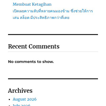
Membuat Ketagihan
เปิดเผยความลับที่หลายคนมองข้าม ซึ่งช่วยให้การ
เล่น สล็อต มีประสิทธิภาพกว่าที่เคย
Recent Comments
No comments to show.
Archives
August 2026
July 2026