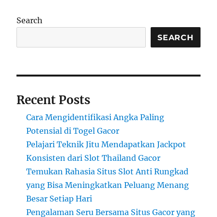
Search
SEARCH
Recent Posts
Cara Mengidentifikasi Angka Paling
Potensial di Togel Gacor
Pelajari Teknik Jitu Mendapatkan Jackpot
Konsisten dari Slot Thailand Gacor
Temukan Rahasia Situs Slot Anti Rungkad
yang Bisa Meningkatkan Peluang Menang
Besar Setiap Hari
Pengalaman Seru Bersama Situs Gacor yang