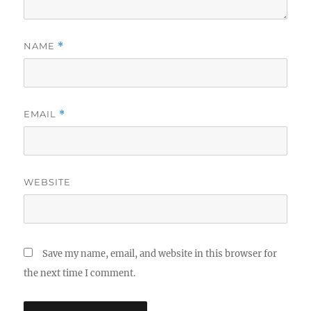
NAME
*
EMAIL
*
WEBSITE
Save my name, email, and website in this browser for
the next time I comment.