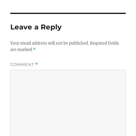
Leave a Reply
Your email address will not be published.
Required fields
are marked
*
COMMENT
*