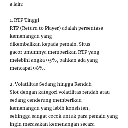
a lain:
1. RTP Tinggi
RTP (Return to Player) adalah persentase
kemenangan yang
dikembalikan kepada pemain. Situs
gacor umumnya memberikan RTP yang
melebihi angka 95%, bahkan ada yang
mencapai 98%.
2. Volatilitas Sedang hingga Rendah
Slot dengan kategori volatilitas rendah atau
sedang cenderung memberikan
kemenangan yang lebih konsisten,
sehingga sangat cocok untuk para pemain yang
ingin merasakan kemenangan secara