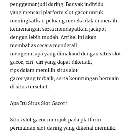
penggemar judi daring. Banyak individu
yang mencari platform slot gacor untuk
meningkatkan peluang mereka dalam meraih
kemenangan serta mendapatkan jackpot
dengan lebih mudah. Artikel ini akan
membahas secara mendetail
mengenai apa yang dimaksud dengan situs slot
gacor, ciri-ciri yang dapat dikenali,
tips dalam memilih situs slot
gacor yang terbaik, serta keuntungan bermain
di situs tersebut.
Apa Itu Situs Slot Gacor?
Situs slot gacor merujuk pada platform
permainan slot daring yang dikenal memiliki