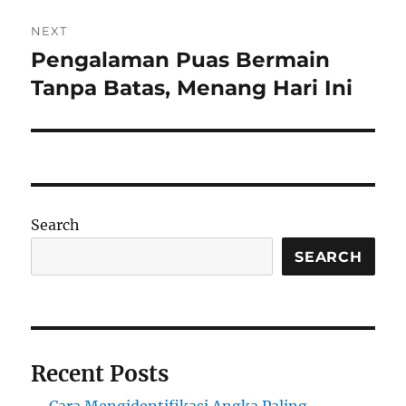
NEXT
Pengalaman Puas Bermain
Next
post:
Tanpa Batas, Menang Hari Ini
Search
SEARCH
Recent Posts