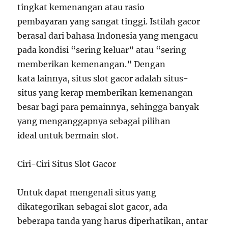
tingkat kemenangan atau rasio
pembayaran yang sangat tinggi. Istilah gacor
berasal dari bahasa Indonesia yang mengacu
pada kondisi “sering keluar” atau “sering
memberikan kemenangan.” Dengan
kata lainnya, situs slot gacor adalah situs-
situs yang kerap memberikan kemenangan
besar bagi para pemainnya, sehingga banyak
yang menganggapnya sebagai pilihan
ideal untuk bermain slot.
Ciri-Ciri Situs Slot Gacor
Untuk dapat mengenali situs yang
dikategorikan sebagai slot gacor, ada
beberapa tanda yang harus diperhatikan, antar