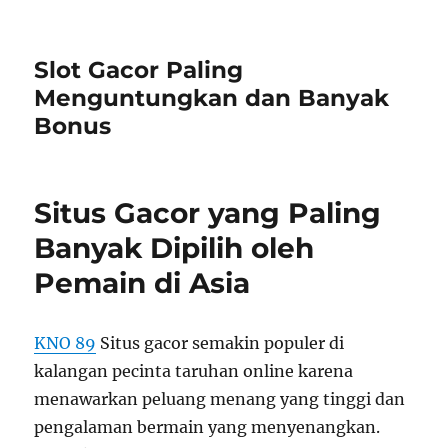
Slot Gacor Paling
Menguntungkan dan Banyak
Bonus
Situs Gacor yang Paling
Banyak Dipilih oleh
Pemain di Asia
KNO 89
Situs gacor semakin populer di
kalangan pecinta taruhan online karena
menawarkan peluang menang yang tinggi dan
pengalaman bermain yang menyenangkan.