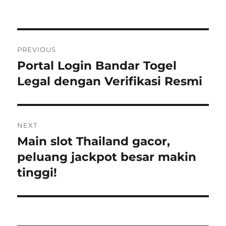
Post
PREVIOUS
navigation
Portal Login Bandar Togel
Previous
post:
Legal dengan Verifikasi Resmi
NEXT
Main slot Thailand gacor,
Next
post:
peluang jackpot besar makin
tinggi!