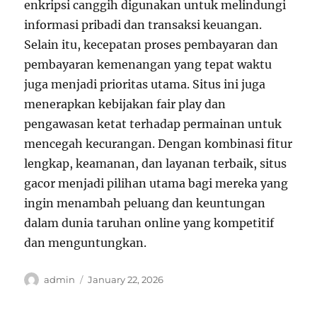
enkripsi canggih digunakan untuk melindungi
informasi pribadi dan transaksi keuangan.
Selain itu, kecepatan proses pembayaran dan
pembayaran kemenangan yang tepat waktu
juga menjadi prioritas utama. Situs ini juga
menerapkan kebijakan fair play dan
pengawasan ketat terhadap permainan untuk
mencegah kecurangan. Dengan kombinasi fitur
lengkap, keamanan, dan layanan terbaik, situs
gacor menjadi pilihan utama bagi mereka yang
ingin menambah peluang dan keuntungan
dalam dunia taruhan online yang kompetitif
dan menguntungkan.
Author
Posted
admin
January 22, 2026
on