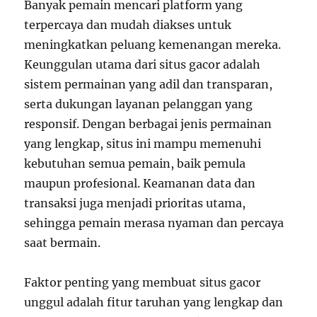
Banyak pemain mencari platform yang
terpercaya dan mudah diakses untuk
meningkatkan peluang kemenangan mereka.
Keunggulan utama dari situs gacor adalah
sistem permainan yang adil dan transparan,
serta dukungan layanan pelanggan yang
responsif. Dengan berbagai jenis permainan
yang lengkap, situs ini mampu memenuhi
kebutuhan semua pemain, baik pemula
maupun profesional. Keamanan data dan
transaksi juga menjadi prioritas utama,
sehingga pemain merasa nyaman dan percaya
saat bermain.
Faktor penting yang membuat situs gacor
unggul adalah fitur taruhan yang lengkap dan