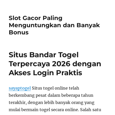
Slot Gacor Paling
Menguntungkan dan Banyak
Bonus
Situs Bandar Togel
Terpercaya 2026 dengan
Akses Login Praktis
sayaptogel
Situs togel online telah
berkembang pesat dalam beberapa tahun
terakhir, dengan lebih banyak orang yang
mulai bermain togel secara online. Salah satu