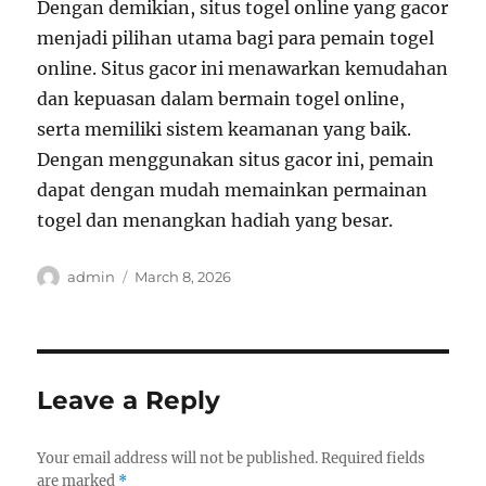
Dengan demikian, situs togel online yang gacor
menjadi pilihan utama bagi para pemain togel
online. Situs gacor ini menawarkan kemudahan
dan kepuasan dalam bermain togel online,
serta memiliki sistem keamanan yang baik.
Dengan menggunakan situs gacor ini, pemain
dapat dengan mudah memainkan permainan
togel dan menangkan hadiah yang besar.
Author
Posted
admin
March 8, 2026
on
Leave a Reply
Your email address will not be published.
Required fields
are marked
*