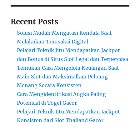
Recent Posts
Solusi Mudah Mengatasi Kendala Saat
Melakukan Transaksi Digital
Pelajari Teknik Jitu Mendapatkan Jackpot
dan Bonus di Situs Slot Legal dan Terpercaya
Temukan Cara Mengelola Keuangan Saat
Main Slot dan Maksimalkan Peluang
Menang Secara Konsisten
Cara Mengidentifikasi Angka Paling
Potensial di Togel Gacor
Pelajari Teknik Jitu Mendapatkan Jackpot
Konsisten dari Slot Thailand Gacor