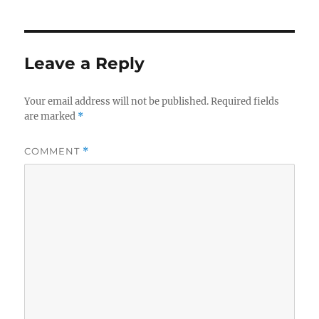
Leave a Reply
Your email address will not be published.
Required fields
are marked
*
COMMENT
*