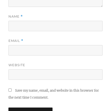
NAME
*
EMAIL
*
WEBSITE
Save my name, email, and website in this browser for
the next time I comment.