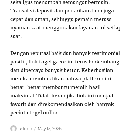
sekaligus menambah semangat bermain.
Transaksi deposit dan penarikan dana juga
cepat dan aman, sehingga pemain merasa
nyaman saat menggunakan layanan ini setiap
saat.
Dengan reputasi baik dan banyak testimonial
positif, link togel gacor ini terus berkembang
dan dipercaya banyak bettor. Keberhasilan
mereka membuktikan bahwa platform ini
benar-benar membantu meraih hasil
maksimal. Tidak heran jika link ini menjadi
favorit dan direkomendasikan oleh banyak
pecinta togel online.
Author
Posted
admin
May 15, 2026
on