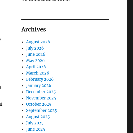
i
Archives
,
August 2026
July 2026
June 2026
May 2026
April 2026
March 2026
February 2026
January 2026
n
December 2025
November 2025
i
October 2025
September 2025
August 2025
July 2025
June 2025