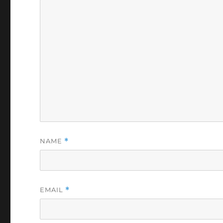
NAME
*
EMAIL
*