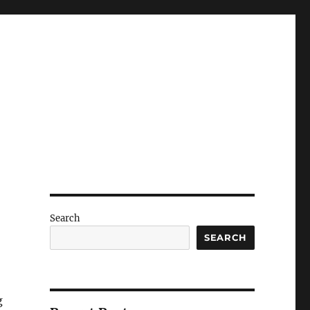
Search
SEARCH
g