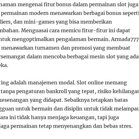
ahaman mengenai fitur bonus dalam permainan slot juga
k permainan modern menawarkan berbagai bonus sepert
ipliers, dan mini-games yang bisa memberikan
ahan. Menguasai cara memicu fitur-fitur ini dapat
untuk mengoptimalkan pengalaman bermain. Armada777
ng menawarkan turnamen dan promosi yang membuat
rsemangat dalam mencoba berbagai mesin slot yang ada
eka.
ting adalah manajemen modal. Slot online memang
 tanpa pengaturan bankroll yang tepat, risiko kehilanga
i kesenangan yang didapat. Sebaiknya tetapkan batas
gguan untuk bermain dan disiplin untuk tidak melampau
Cara ini tidak hanya menjaga keuangan, tapi juga
ga permainan tetap menyenangkan dan bebas stres.