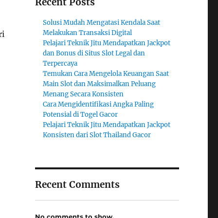
Recent Posts
Solusi Mudah Mengatasi Kendala Saat
Melakukan Transaksi Digital
ri
Pelajari Teknik Jitu Mendapatkan Jackpot
dan Bonus di Situs Slot Legal dan
Terpercaya
Temukan Cara Mengelola Keuangan Saat
Main Slot dan Maksimalkan Peluang
Menang Secara Konsisten
Cara Mengidentifikasi Angka Paling
Potensial di Togel Gacor
Pelajari Teknik Jitu Mendapatkan Jackpot
Konsisten dari Slot Thailand Gacor
Recent Comments
No comments to show.