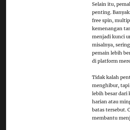
Selain itu, pem
penting. Banya
free spin, mult
kemenangan tamb
menjadi kunci 
misalnya, seri
pemain lebih be
di platform mer
Tidak kalah pen
menghibur, tapi
lebih besar dar
harian atau min
batas tersebut. 
membantu menja