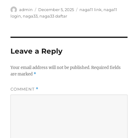
Author
Posted
Tags
admin
December 5, 2025
naga11 link
,
naga11
on
login
,
naga33
,
naga33 daftar
Leave a Reply
Your email address will not be published.
Required fields
are marked
*
COMMENT
*