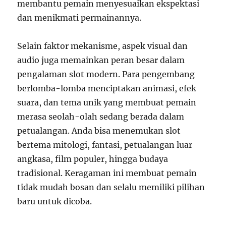
membantu pemain menyesuaikan ekspektasi
dan menikmati permainannya.
Selain faktor mekanisme, aspek visual dan
audio juga memainkan peran besar dalam
pengalaman slot modern. Para pengembang
berlomba-lomba menciptakan animasi, efek
suara, dan tema unik yang membuat pemain
merasa seolah-olah sedang berada dalam
petualangan. Anda bisa menemukan slot
bertema mitologi, fantasi, petualangan luar
angkasa, film populer, hingga budaya
tradisional. Keragaman ini membuat pemain
tidak mudah bosan dan selalu memiliki pilihan
baru untuk dicoba.