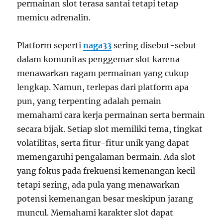
permainan slot terasa santai tetapi tetap
memicu adrenalin.
Platform seperti
naga33
sering disebut-sebut
dalam komunitas penggemar slot karena
menawarkan ragam permainan yang cukup
lengkap. Namun, terlepas dari platform apa
pun, yang terpenting adalah pemain
memahami cara kerja permainan serta bermain
secara bijak. Setiap slot memiliki tema, tingkat
volatilitas, serta fitur-fitur unik yang dapat
memengaruhi pengalaman bermain. Ada slot
yang fokus pada frekuensi kemenangan kecil
tetapi sering, ada pula yang menawarkan
potensi kemenangan besar meskipun jarang
muncul. Memahami karakter slot dapat