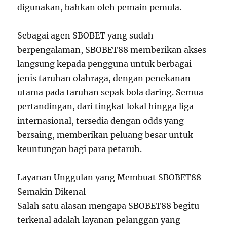
digunakan, bahkan oleh pemain pemula.
Sebagai agen SBOBET yang sudah
berpengalaman, SBOBET88 memberikan akses
langsung kepada pengguna untuk berbagai
jenis taruhan olahraga, dengan penekanan
utama pada taruhan sepak bola daring. Semua
pertandingan, dari tingkat lokal hingga liga
internasional, tersedia dengan odds yang
bersaing, memberikan peluang besar untuk
keuntungan bagi para petaruh.
Layanan Unggulan yang Membuat SBOBET88
Semakin Dikenal
Salah satu alasan mengapa SBOBET88 begitu
terkenal adalah layanan pelanggan yang