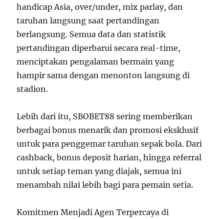
handicap Asia, over/under, mix parlay, dan
taruhan langsung saat pertandingan
berlangsung. Semua data dan statistik
pertandingan diperbarui secara real-time,
menciptakan pengalaman bermain yang
hampir sama dengan menonton langsung di
stadion.
Lebih dari itu, SBOBET88 sering memberikan
berbagai bonus menarik dan promosi eksklusif
untuk para penggemar taruhan sepak bola. Dari
cashback, bonus deposit harian, hingga referral
untuk setiap teman yang diajak, semua ini
menambah nilai lebih bagi para pemain setia.
Komitmen Menjadi Agen Terpercaya di