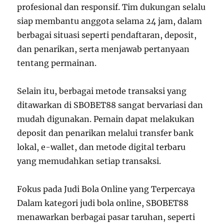
profesional dan responsif. Tim dukungan selalu
siap membantu anggota selama 24 jam, dalam
berbagai situasi seperti pendaftaran, deposit,
dan penarikan, serta menjawab pertanyaan
tentang permainan.
Selain itu, berbagai metode transaksi yang
ditawarkan di SBOBET88 sangat bervariasi dan
mudah digunakan. Pemain dapat melakukan
deposit dan penarikan melalui transfer bank
lokal, e-wallet, dan metode digital terbaru
yang memudahkan setiap transaksi.
Fokus pada Judi Bola Online yang Terpercaya
Dalam kategori judi bola online, SBOBET88
menawarkan berbagai pasar taruhan, seperti