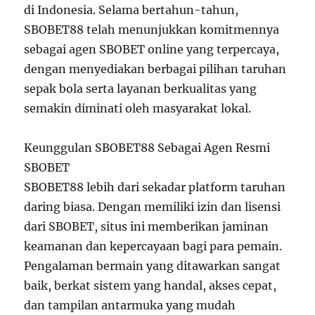
di Indonesia. Selama bertahun-tahun,
SBOBET88 telah menunjukkan komitmennya
sebagai agen SBOBET online yang terpercaya,
dengan menyediakan berbagai pilihan taruhan
sepak bola serta layanan berkualitas yang
semakin diminati oleh masyarakat lokal.
Keunggulan SBOBET88 Sebagai Agen Resmi
SBOBET
SBOBET88 lebih dari sekadar platform taruhan
daring biasa. Dengan memiliki izin dan lisensi
dari SBOBET, situs ini memberikan jaminan
keamanan dan kepercayaan bagi para pemain.
Pengalaman bermain yang ditawarkan sangat
baik, berkat sistem yang handal, akses cepat,
dan tampilan antarmuka yang mudah