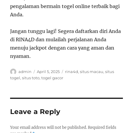
pengalaman bermain togel online terbaik bagi
Anda.
Jangan tunggu lagi! Segera daftarkan diri Anda
di RINA4D dan mulailah perjalanan Anda
menuju jackpot dengan cara yang aman dan
nyaman.
Author
Posted
Tags
admin
April 5, 2025
rina4d
,
situs macau
,
situs
on
togel
,
situs toto
,
togel gacor
Leave a Reply
Your email address will not be published.
Required fields