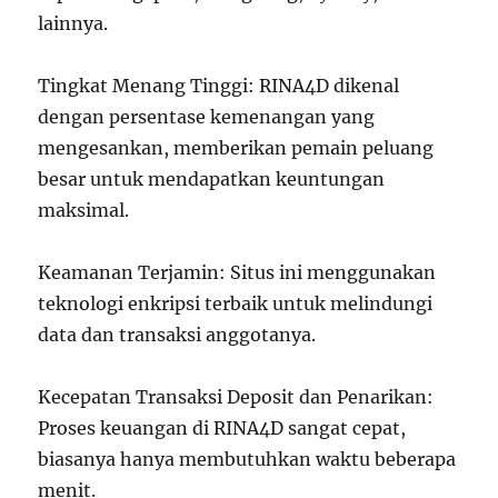
lainnya.
Tingkat Menang Tinggi: RINA4D dikenal
dengan persentase kemenangan yang
mengesankan, memberikan pemain peluang
besar untuk mendapatkan keuntungan
maksimal.
Keamanan Terjamin: Situs ini menggunakan
teknologi enkripsi terbaik untuk melindungi
data dan transaksi anggotanya.
Kecepatan Transaksi Deposit dan Penarikan:
Proses keuangan di RINA4D sangat cepat,
biasanya hanya membutuhkan waktu beberapa
menit.