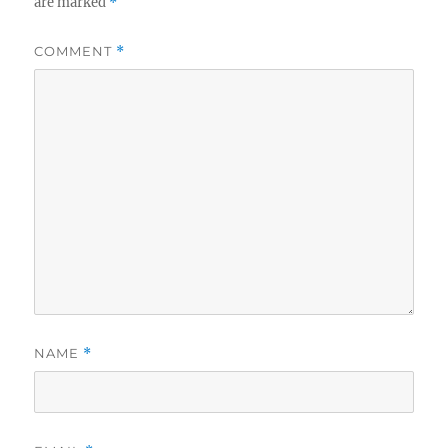
are marked
*
COMMENT
*
NAME
*