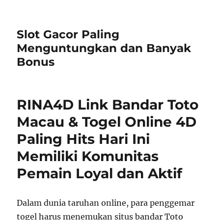
Slot Gacor Paling
Menguntungkan dan Banyak
Bonus
RINA4D Link Bandar Toto
Macau & Togel Online 4D
Paling Hits Hari Ini
Memiliki Komunitas
Pemain Loyal dan Aktif
Dalam dunia taruhan online, para penggemar
togel harus menemukan situs bandar Toto