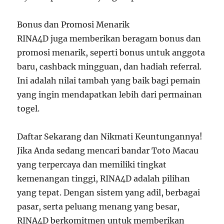
Bonus dan Promosi Menarik
RINA4D juga memberikan beragam bonus dan
promosi menarik, seperti bonus untuk anggota
baru, cashback mingguan, dan hadiah referral.
Ini adalah nilai tambah yang baik bagi pemain
yang ingin mendapatkan lebih dari permainan
togel.
Daftar Sekarang dan Nikmati Keuntungannya!
Jika Anda sedang mencari bandar Toto Macau
yang terpercaya dan memiliki tingkat
kemenangan tinggi, RINA4D adalah pilihan
yang tepat. Dengan sistem yang adil, berbagai
pasar, serta peluang menang yang besar,
RINA4D berkomitmen untuk memberikan