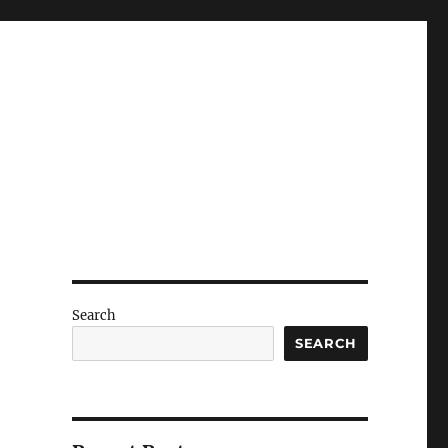
Search
SEARCH