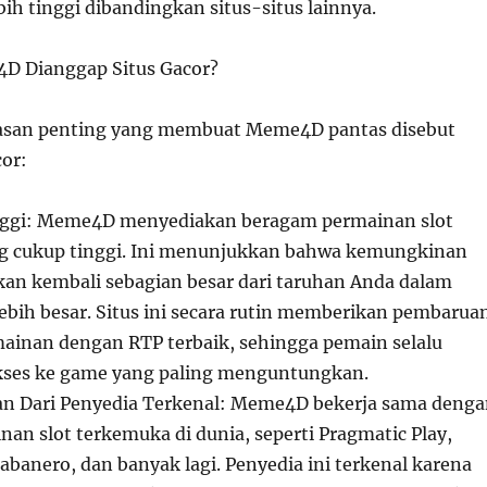
ih tinggi dibandingkan situs-situs lainnya.
 Dianggap Situs Gacor?
lasan penting yang membuat Meme4D pantas disebut
cor:
nggi: Meme4D menyediakan beragam permainan slot
g cukup tinggi. Ini menunjukkan bahwa kemungkinan
n kembali sebagian besar dari taruhan Anda dalam
lebih besar. Situs ini secara rutin memberikan pembarua
mainan dengan RTP terbaik, sehingga pemain selalu
ses ke game yang paling menguntungkan.
an Dari Penyedia Terkenal: Meme4D bekerja sama deng
an slot terkemuka di dunia, seperti Pragmatic Play,
banero, dan banyak lagi. Penyedia ini terkenal karena