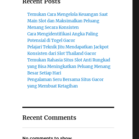
Recent Posts
Temukan Cara Mengelola Keuangan Saat
Main Slot dan Maksimalkan Peluang
Menang Secara Konsisten
Cara Mengidentifikasi Angka Paling
Potensial di Togel Gacor
Pelajari Teknik Jitu Mendapatkan Jackpot
Konsisten dari Slot Thailand Gacor
Temukan Rahasia Situs Slot Anti Rungkad
yang Bisa Meningkatkan Peluang Menang
Besar Setiap Hari
Pengalaman Seru Bersama Situs Gacor
yang Membuat Ketagihan
Recent Comments
No comments to show.