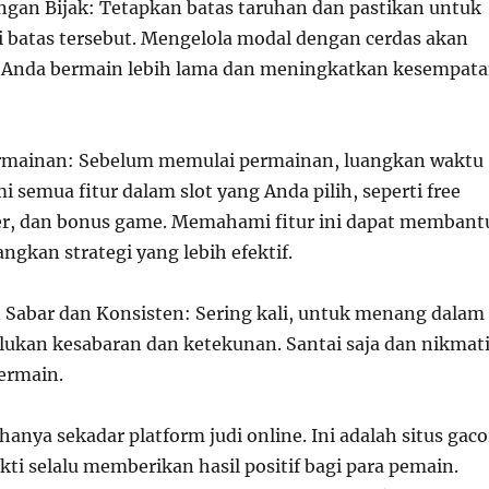
ngan Bijak: Tetapkan batas taruhan dan pastikan untuk
 batas tersebut. Mengelola modal dengan cerdas akan
nda bermain lebih lama dan meningkatkan kesempat
Permainan: Sebelum memulai permainan, luangkan waktu
semua fitur dalam slot yang Anda pilih, seperti free
tter, dan bonus game. Memahami fitur ini dapat membant
kan strategi yang lebih efektif.
Sabar dan Konsisten: Sering kali, untuk menang dalam
rlukan kesabaran dan ketekunan. Santai saja dan nikmat
ermain.
nya sekadar platform judi online. Ini adalah situs gaco
kti selalu memberikan hasil positif bagi para pemain.