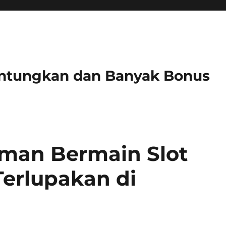
untungkan dan Banyak Bonus
man Bermain Slot
Terlupakan di