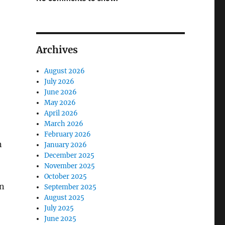
Archives
August 2026
July 2026
June 2026
May 2026
April 2026
March 2026
February 2026
n
January 2026
December 2025
November 2025
October 2025
an
September 2025
August 2025
July 2025
June 2025