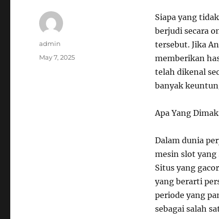
Siapa yang tida
berjudi secara 
Author
admin
tersebut. Jika A
Posted
May 7, 2025
memberikan has
on
telah dikenal s
banyak keuntung
Apa Yang Dimak
Dalam dunia perj
mesin slot yang
Situs yang gacor
yang berarti pe
periode yang pa
sebagai salah sa