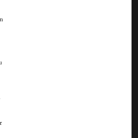
an
u
i
r