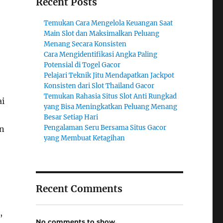
Recent Posts
Temukan Cara Mengelola Keuangan Saat
Main Slot dan Maksimalkan Peluang
Menang Secara Konsisten
Cara Mengidentifikasi Angka Paling
Potensial di Togel Gacor
Pelajari Teknik Jitu Mendapatkan Jackpot
Konsisten dari Slot Thailand Gacor
Temukan Rahasia Situs Slot Anti Rungkad
i
yang Bisa Meningkatkan Peluang Menang
Besar Setiap Hari
Pengalaman Seru Bersama Situs Gacor
an
yang Membuat Ketagihan
Recent Comments
,
No comments to show.