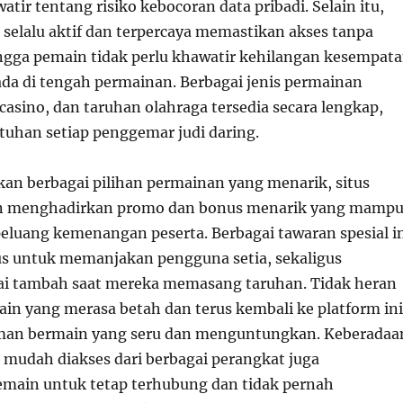
atir tentang risiko kebocoran data pribadi. Selain itu,
 selalu aktif dan terpercaya memastikan akses tanpa
gga pemain tidak perlu khawatir kehilangan kesempat
ada di tengah permainan. Berbagai jenis permainan
ve casino, dan taruhan olahraga tersedia secara lengkap,
han setiap penggemar judi daring.
an berbagai pilihan permainan yang menarik, situs
tin menghadirkan promo dan bonus menarik yang mamp
luang kemenangan peserta. Berbagai tawaran spesial i
s untuk memanjakan pengguna setia, sekaligus
ai tambah saat mereka memasang taruhan. Tidak heran
ain yang merasa betah dan terus kembali ke platform ini
man bermain yang seru dan menguntungkan. Keberadaa
g mudah diakses dari berbagai perangkat juga
ain untuk tetap terhubung dan tidak pernah