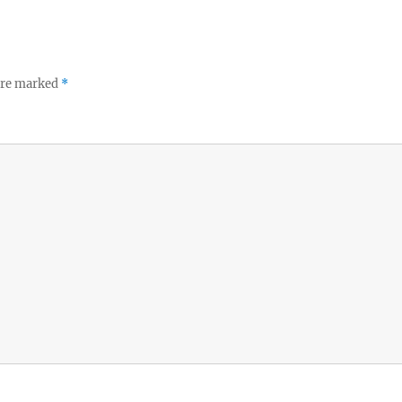
 are marked
*