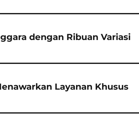
enggara dengan Ribuan Variasi
Menawarkan Layanan Khusus