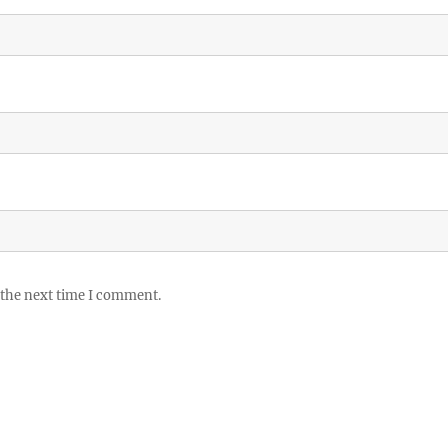
 the next time I comment.