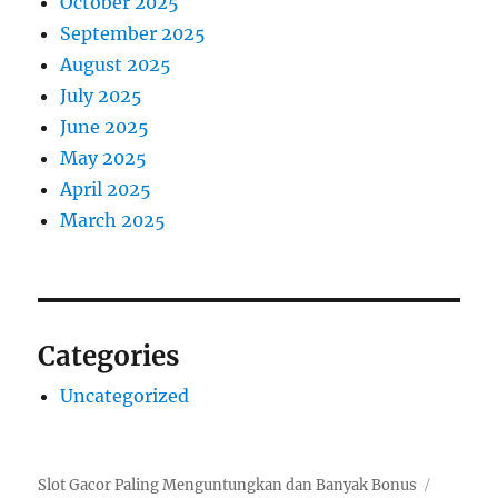
October 2025
September 2025
August 2025
July 2025
June 2025
May 2025
April 2025
March 2025
Categories
Uncategorized
Slot Gacor Paling Menguntungkan dan Banyak Bonus