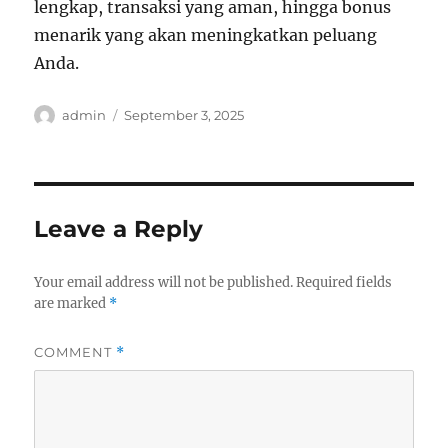
lengkap, transaksi yang aman, hingga bonus
menarik yang akan meningkatkan peluang
Anda.
Author
Posted
admin
September 3, 2025
on
Leave a Reply
Your email address will not be published.
Required fields
are marked
*
COMMENT
*