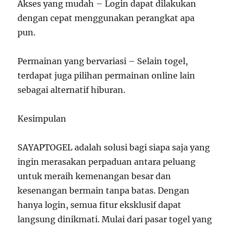
Akses yang mudah – Login dapat dilakukan
dengan cepat menggunakan perangkat apa
pun.
Permainan yang bervariasi – Selain togel,
terdapat juga pilihan permainan online lain
sebagai alternatif hiburan.
Kesimpulan
SAYAPTOGEL adalah solusi bagi siapa saja yang
ingin merasakan perpaduan antara peluang
untuk meraih kemenangan besar dan
kesenangan bermain tanpa batas. Dengan
hanya login, semua fitur eksklusif dapat
langsung dinikmati. Mulai dari pasar togel yang