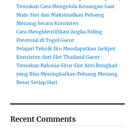
Temukan Cara Mengelola Keuangan Saat
Main Slot dan Maksimalkan Peluang
Menang Secara Konsisten
Cara Mengidentifikasi Angka Paling
Potensial di Togel Gacor
Pelajari Teknik Jitu Mendapatkan Jackpot
Konsisten dari Slot Thailand Gacor
Temukan Rahasia Situs Slot Anti Rungkad
yang Bisa Meningkatkan Peluang Menang
Besar Setiap Hari
Recent Comments