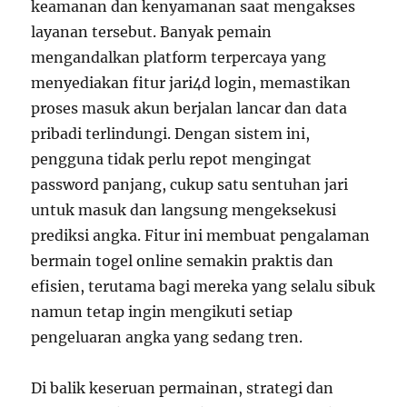
keamanan dan kenyamanan saat mengakses
layanan tersebut. Banyak pemain
mengandalkan platform terpercaya yang
menyediakan fitur jari4d login, memastikan
proses masuk akun berjalan lancar dan data
pribadi terlindungi. Dengan sistem ini,
pengguna tidak perlu repot mengingat
password panjang, cukup satu sentuhan jari
untuk masuk dan langsung mengeksekusi
prediksi angka. Fitur ini membuat pengalaman
bermain togel online semakin praktis dan
efisien, terutama bagi mereka yang selalu sibuk
namun tetap ingin mengikuti setiap
pengeluaran angka yang sedang tren.
Di balik keseruan permainan, strategi dan