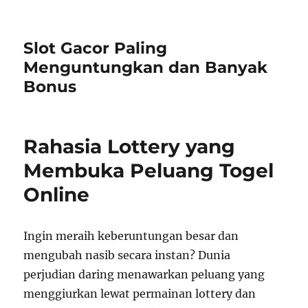
Slot Gacor Paling
Menguntungkan dan Banyak
Bonus
Rahasia Lottery yang
Membuka Peluang Togel
Online
Ingin meraih keberuntungan besar dan
mengubah nasib secara instan? Dunia
perjudian daring menawarkan peluang yang
menggiurkan lewat permainan lottery dan