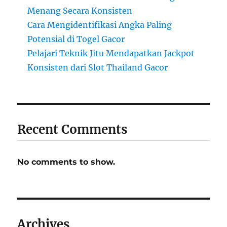
Menang Secara Konsisten
Cara Mengidentifikasi Angka Paling
Potensial di Togel Gacor
Pelajari Teknik Jitu Mendapatkan Jackpot
Konsisten dari Slot Thailand Gacor
Recent Comments
No comments to show.
Archives