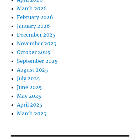
March 2026
February 2026
January 2026
December 2025
November 2025
October 2025
September 2025
August 2025
July 2025
June 2025
May 2025
April 2025
March 2025