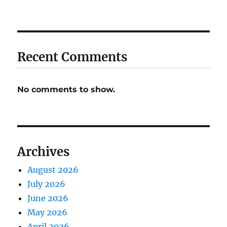
Recent Comments
No comments to show.
Archives
August 2026
July 2026
June 2026
May 2026
April 2026