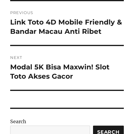
Post
PREVIOUS
navigation
Link Toto 4D Mobile Friendly &
Previous
post:
Bandar Macau Anti Ribet
NEXT
Modal 5K Bisa Maxwin! Slot
Next
post:
Toto Akses Gacor
Search
SEARCH