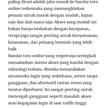
paling dicari adalah jalur masuk ke bandar toto
online terkemuka yang memungkinkan
pemain untuk masuk dengan mudah, kapan
saja dan dari mana saja. Akses yang mudah ini
bukan hanya berkaitan dengan kecepatan,
tetapi juga sangat penting untuk kenyamanan,
keamanan, dan peluang bermain yang lebih
baik.
Bandar toto online yang terpercaya seringkali
menawarkan sistem akses yang handal dengan
teknologi terbaru. Mereka menyediakan
antarmuka login yang sederhana, server tanpa
gangguan, dan alternatif tautan resmi yang
teratur diperbarui. Ini sangat penting untuk
mencegah gangguan seperti masalah akses
atau kegagalan login di saat trafik tinggi.