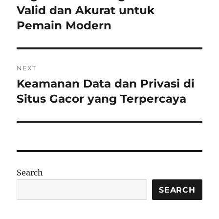
post:
Valid dan Akurat untuk
Pemain Modern
NEXT
Keamanan Data dan Privasi di
Next
post:
Situs Gacor yang Terpercaya
Search
SEARCH