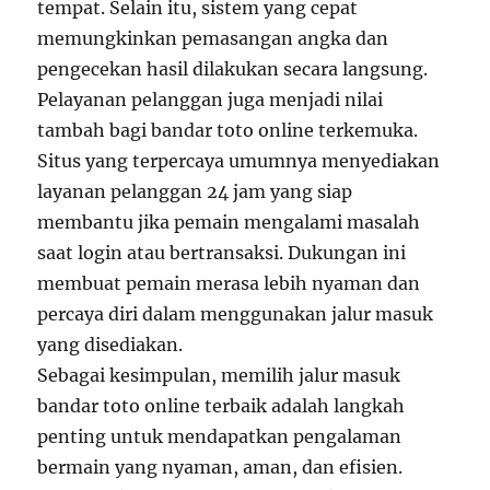
tempat. Selain itu, sistem yang cepat
memungkinkan pemasangan angka dan
pengecekan hasil dilakukan secara langsung.
Pelayanan pelanggan juga menjadi nilai
tambah bagi bandar toto online terkemuka.
Situs yang terpercaya umumnya menyediakan
layanan pelanggan 24 jam yang siap
membantu jika pemain mengalami masalah
saat login atau bertransaksi. Dukungan ini
membuat pemain merasa lebih nyaman dan
percaya diri dalam menggunakan jalur masuk
yang disediakan.
Sebagai kesimpulan, memilih jalur masuk
bandar toto online terbaik adalah langkah
penting untuk mendapatkan pengalaman
bermain yang nyaman, aman, dan efisien.