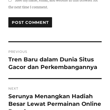
Save my name, email, and website in this browser for
the next time I comment.
Post
PREVIOUS
navigation
Tren Baru dalam Dunia Situs
Previous
post:
Gacor dan Perkembangannya
NEXT
Serunya Menangkan Hadiah
Next
post:
Besar Lewat Permainan Online