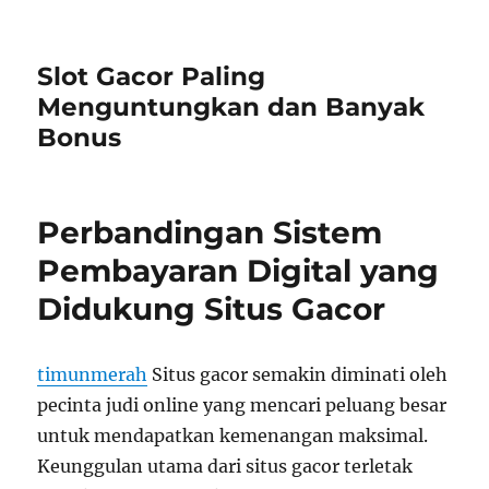
Slot Gacor Paling
Menguntungkan dan Banyak
Bonus
Perbandingan Sistem
Pembayaran Digital yang
Didukung Situs Gacor
timunmerah
Situs gacor semakin diminati oleh
pecinta judi online yang mencari peluang besar
untuk mendapatkan kemenangan maksimal.
Keunggulan utama dari situs gacor terletak