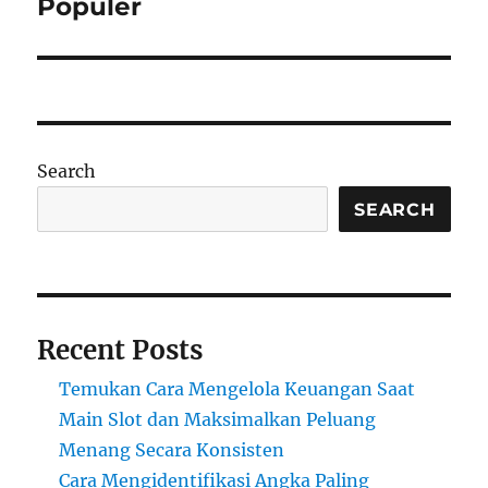
Populer
Search
SEARCH
Recent Posts
Temukan Cara Mengelola Keuangan Saat
Main Slot dan Maksimalkan Peluang
Menang Secara Konsisten
Cara Mengidentifikasi Angka Paling