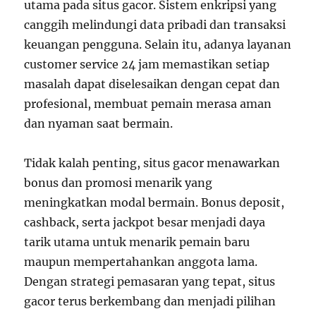
utama pada situs gacor. Sistem enkripsi yang
canggih melindungi data pribadi dan transaksi
keuangan pengguna. Selain itu, adanya layanan
customer service 24 jam memastikan setiap
masalah dapat diselesaikan dengan cepat dan
profesional, membuat pemain merasa aman
dan nyaman saat bermain.
Tidak kalah penting, situs gacor menawarkan
bonus dan promosi menarik yang
meningkatkan modal bermain. Bonus deposit,
cashback, serta jackpot besar menjadi daya
tarik utama untuk menarik pemain baru
maupun mempertahankan anggota lama.
Dengan strategi pemasaran yang tepat, situs
gacor terus berkembang dan menjadi pilihan