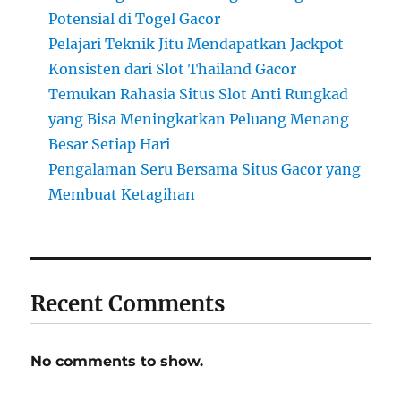
Potensial di Togel Gacor
Pelajari Teknik Jitu Mendapatkan Jackpot
Konsisten dari Slot Thailand Gacor
Temukan Rahasia Situs Slot Anti Rungkad
yang Bisa Meningkatkan Peluang Menang
Besar Setiap Hari
Pengalaman Seru Bersama Situs Gacor yang
Membuat Ketagihan
Recent Comments
No comments to show.